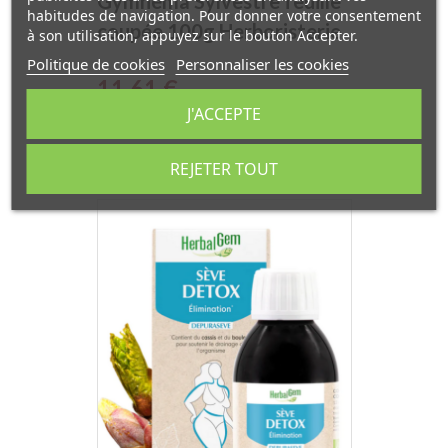
Gymnéma Sylvestre feuille
habitudes de navigation. Pour donner votre consentement
coupée 100g Herboristerie
à son utilisation, appuyez sur le bouton Accepter.
de Paris
Politique de cookies
Personnaliser les cookies
Prix
11,61 €
J'ACCEPTE
REJETER TOUT