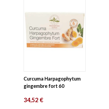
Curcuma Harpagophytum
gingembre fort 60
comprimés Herboristerie de
Prix
34,52 €
Paris