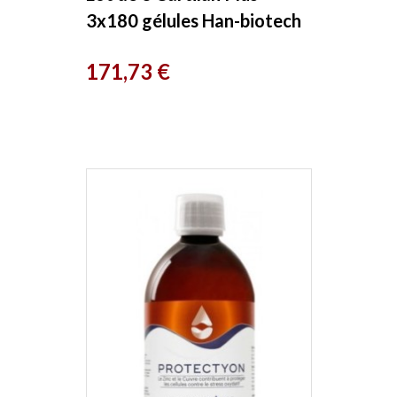
3x180 gélules Han-biotech
Prix
171,73 €