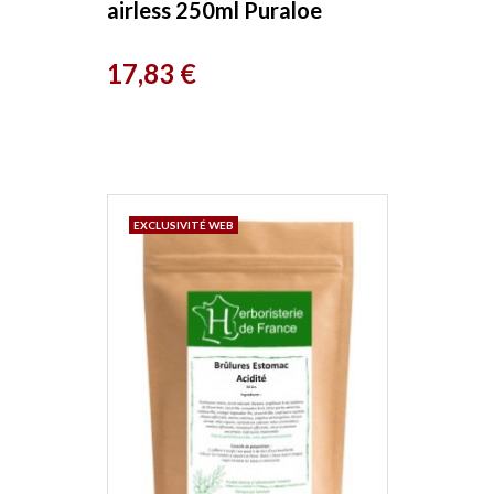
airless 250ml Puraloe
Prix
17,83 €
EXCLUSIVITÉ WEB