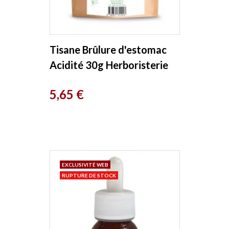
Tisane Brûlure d'estomac
Acidité 30g Herboristerie
De France
Prix
5,65 €
EXCLUSIVITÉ WEB
RUPTURE DE STOCK