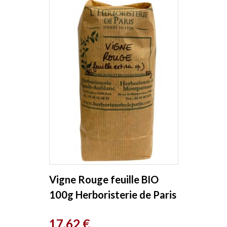
Vigne Rouge feuille BIO
100g Herboristerie de Paris
Prix
17,62 €