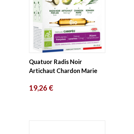
Quatuor Radis Noir
Artichaut Chardon Marie
Romarin 20 Ampoules
Prix
19,26 €
Super Diet