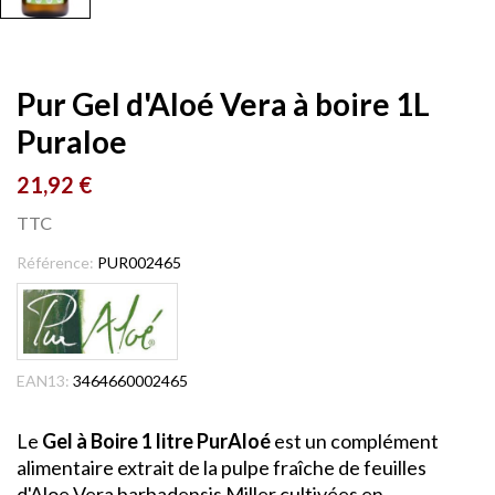
Pur Gel d'Aloé Vera à boire 1L
Puraloe
21,92 €
TTC
Référence:
PUR002465
EAN13:
3464660002465
Le
Gel à Boire 1 litre PurAloé
est un complément
alimentaire extrait de la pulpe fraîche de feuilles
d'Aloe Vera barbadensis Miller cultivées en