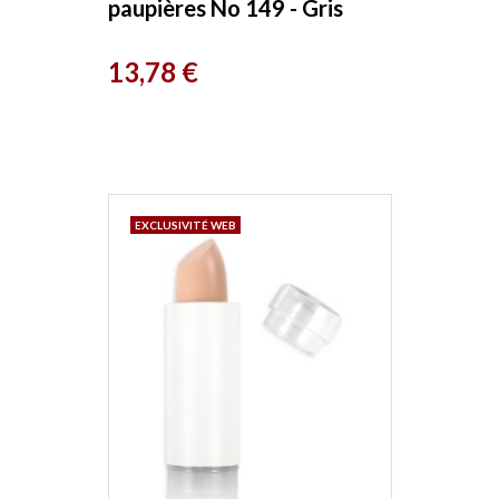
paupières No 149 - Gris
profond nacré 1,7 g Couleur
Prix
13,78 €
Caramel
EXCLUSIVITÉ WEB