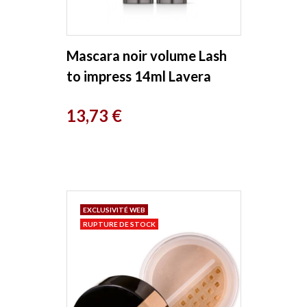
Mascara noir volume Lash
to impress 14ml Lavera
Prix
13,73 €
EXCLUSIVITÉ WEB
RUPTURE DE STOCK