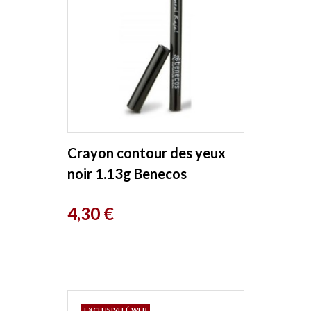
Crayon contour des yeux
noir 1.13g Benecos
Prix
4,30 €
EXCLUSIVITÉ WEB