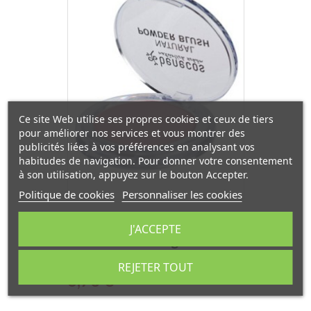
Ce site Web utilise ses propres cookies et ceux de tiers
pour améliorer nos services et vous montrer des
publicités liées à vos préférences en analysant vos
habitudes de navigation. Pour donner votre consentement
à son utilisation, appuyez sur le bouton Accepter.
Politique de cookies
Personnaliser les cookies
Fard à Joues compact
J'ACCEPTE
Mallow Rose 5.5g Benecos
REJETER TOUT
Prix
6,73 €