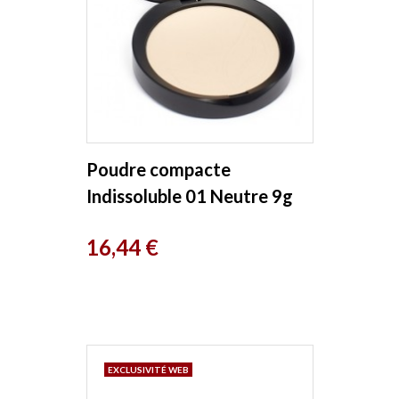
Poudre compacte
Indissoluble 01 Neutre 9g
Purobio Cosmetics
Prix
16,44 €
EXCLUSIVITÉ WEB