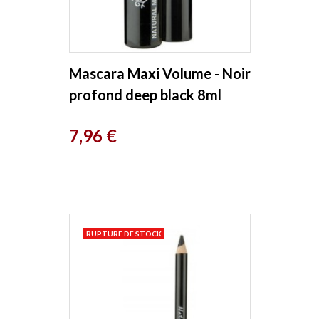
Mascara Maxi Volume - Noir
profond deep black 8ml
Benecos
Prix
7,96 €
RUPTURE DE STOCK