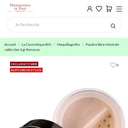
Accueil
La Cosmetique BIO
Maquillage Bio
Poudre libre minérale
sable clair 6 gr Benecos
EXCLUSIVITÉ WEB
0
RUPTURE DE STOCK