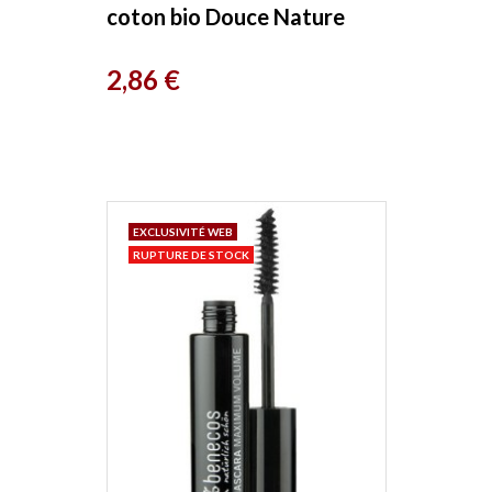
coton bio Douce Nature
Prix
2,86 €
EXCLUSIVITÉ WEB
RUPTURE DE STOCK