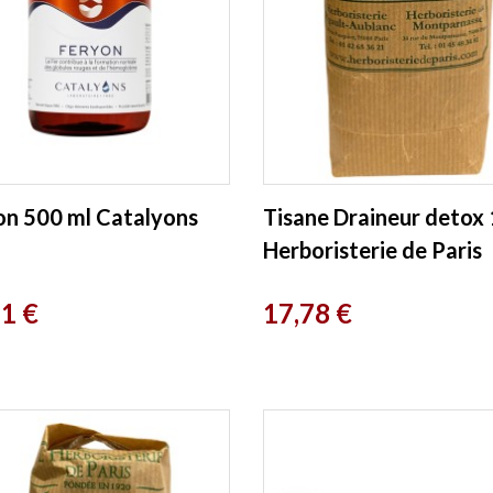
on 500 ml Catalyons
Tisane Draineur detox
Herboristerie de Paris
Prix
11 €
17,78 €