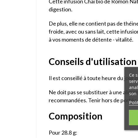
Cette infusion Chaï bio de Romon Nat
digestion.
De plus, elle ne contient pas de théi
froide, avec ou sans lait, cette infu
à vos moments de détente - vitalité.
Conseils d'utilisation
Ce s
Il est conseillé à toute heure du jour 
serv
anal
Ne doit pas se substituer à une alimen
son 
recommandées. Tenir hors de portée 
Poli
Composition
Pour 28.8 g: