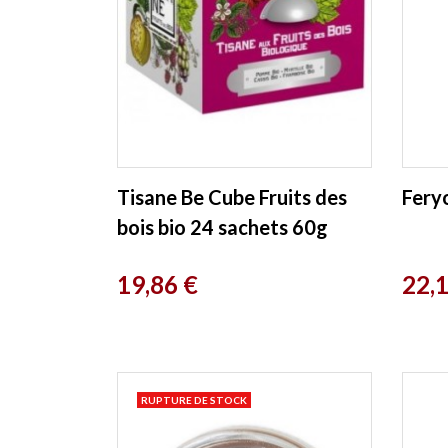
Tisane Be Cube Fruits des
Fery
bois bio 24 sachets 60g
boite métal Provence D
Prix
Prix
19,86 €
22,
Antan
RUPTURE DE STOCK