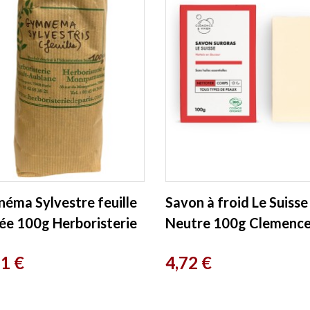
éma Sylvestre feuille
Savon à froid Le Suisse
ée 100g Herboristerie
Neutre 100g Clemenc
ris
Vivien
Prix
61 €
4,72 €