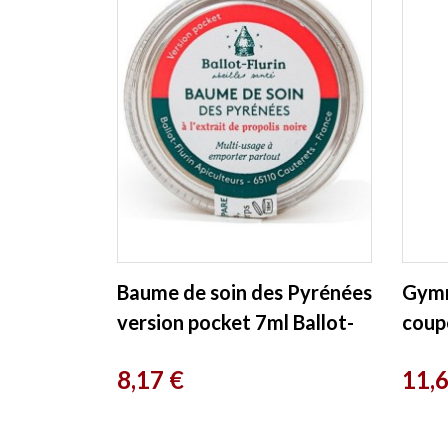
Baume de soin des Pyrénées
Gymn
version pocket 7ml Ballot-
coup
flurin
de Pa
Prix
Prix
8,17 €
11,