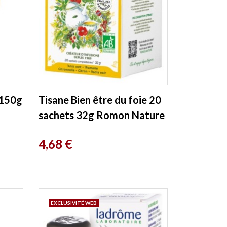
 150g
Tisane Bien être du foie 20
sachets 32g Romon Nature
Prix
4,68 €
EXCLUSIVITÉ WEB