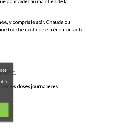
e pour aider au maintien de la
ée, y compris le soir. Chaude ou
e une touche exotique et réconfortante
 nos
 à 90°C.
nt à
cter les doses journalières