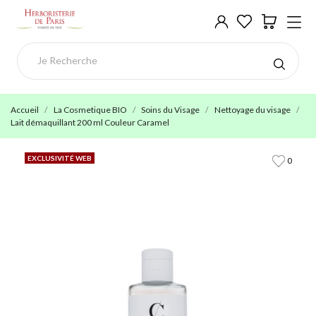
Accueil
La Cosmetique BIO
Soins du Visage
Nettoyage du visage
Lait démaquillant 200 ml Couleur Caramel
EXCLUSIVITÉ WEB
0