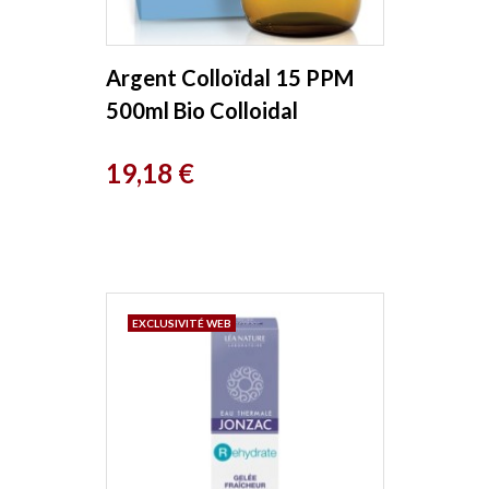
Argent Colloïdal 15 PPM
500ml Bio Colloidal
Laboratoire
Prix
19,18 €
EXCLUSIVITÉ WEB