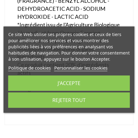
(FRAGRANCE) - BENZYL ALCOHOL -
DEHYDROACETIC ACID - SODIUM
HYDROXIDE - LACTIC ACID
*Ingrédient issu de l'Agriculture Biologique
/ Ingredient from Organic Farming
Ce site Web utilise ses propres cookies et ceux de tiers
**Transformé à partir d'ingrédients
pour améliorer nos services et vous montrer des
publicités liées à vos préférences en analysant vos
biologiques/Made using organic
habitudes de navigation. Pour donner votre consentement
ingredients
à son utilisation, appuyez sur le bouton Accepter.
Ce produit contient 20% d'ingrédients
Politique de cookies
Personnaliser les cookies
actifs
99,2% du total des ingrédients sont
J'ACCEPTE
d'origine naturelle
20% du total des ingrédients sont issus de
REJETER TOUT
l'agriculture biologique.