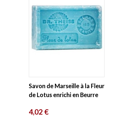
Savon de Marseille à la Fleur
de Lotus enrichi en Beurre
de Karité 125g...
Prix
4,02 €