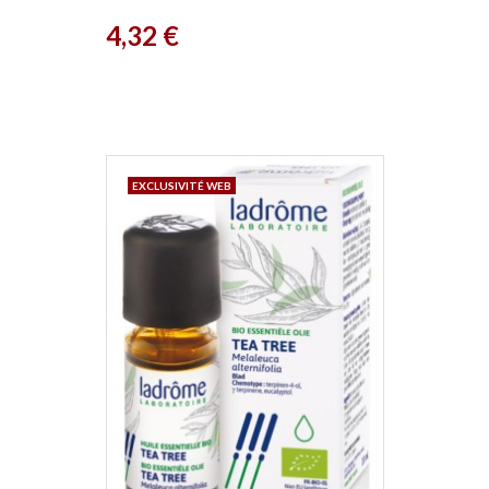
Prix
4,32 €
EXCLUSIVITÉ WEB