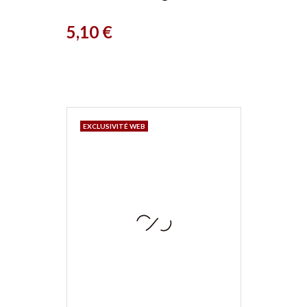
beauté
Prix
5,10 €
EXCLUSIVITÉ WEB