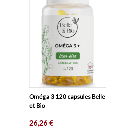
Oméga 3 120 capsules Belle
et Bio
Prix
26,26 €