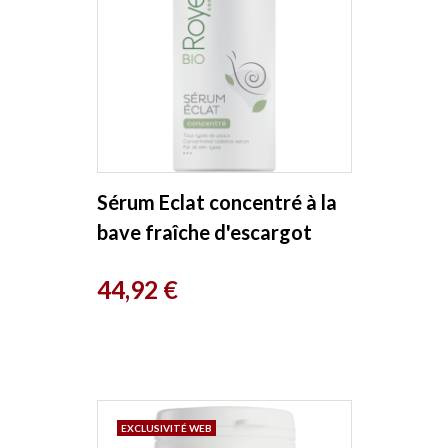
Sérum Eclat concentré à la
bave fraîche d'escargot
30ml Royer
Prix
44,92 €
EXCLUSIVITÉ WEB