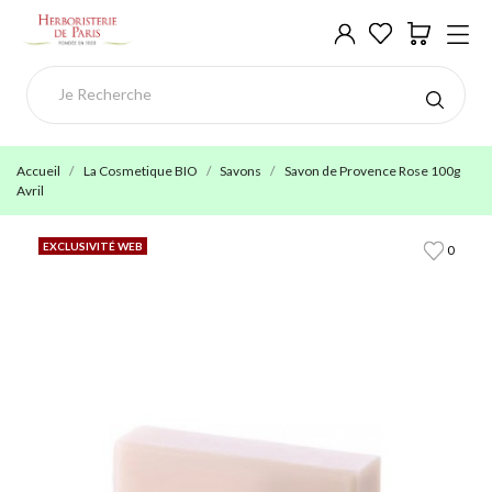
Accueil
La Cosmetique BIO
Savons
Savon de Provence Rose 100g
Avril
EXCLUSIVITÉ WEB
0