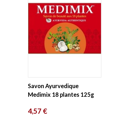
Savon Ayurvedique
Medimix 18 plantes 125g
Kerala Nature
Prix
4,57 €