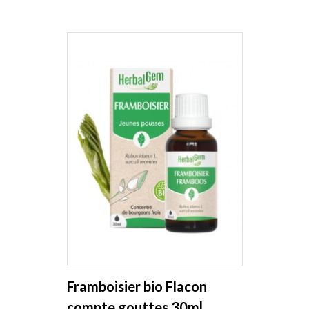
Framboisier bio Flacon
compte gouttes 30ml