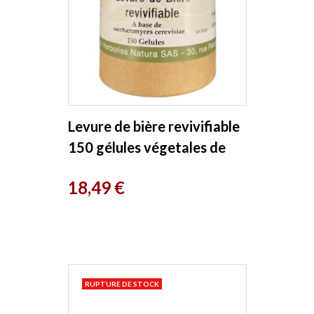
Levure de bière revivifiable
150 gélules végetales de
400 mg Herboristerie de...
Prix
18,49 €
RUPTURE DE STOCK