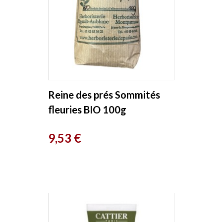
Reine des prés Sommités
fleuries BIO 100g
Herboristerie de Paris
Prix
9,53 €