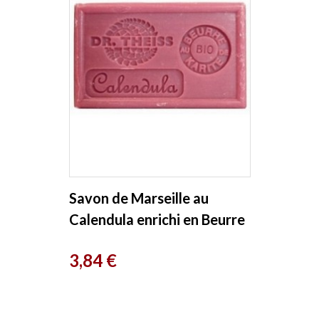
Savon de Marseille au
Calendula enrichi en Beurre
de Karité 125g Dr Theiss
Prix
3,84 €