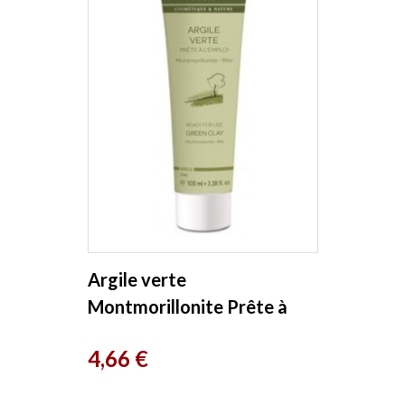
Argile verte
Montmorillonite Prête à
l'Emploi Tube Mini 100 ml
Prix
4,66 €
Cattier