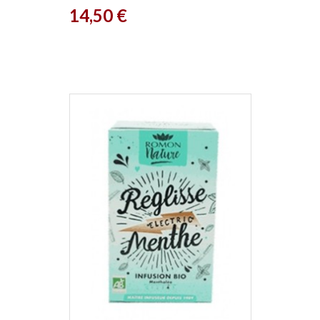
Prix
14,50 €