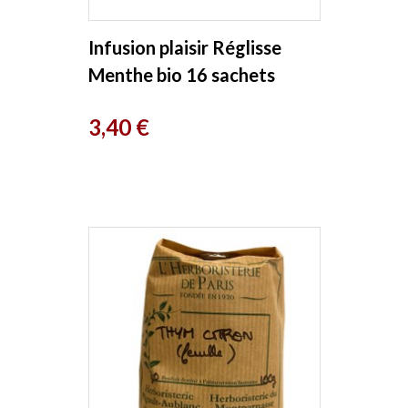
Infusion plaisir Réglisse
Menthe bio 16 sachets
Romon Nature
Prix
3,40 €