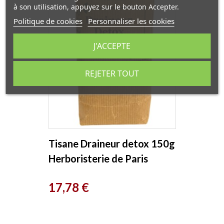
à son utilisation, appuyez sur le bouton Accepter.
Politique de cookies
Personnaliser les cookies
J'ACCEPTE
REJETER TOUT
Tisane Draineur detox 150g
Herboristerie de Paris
Prix
17,78 €