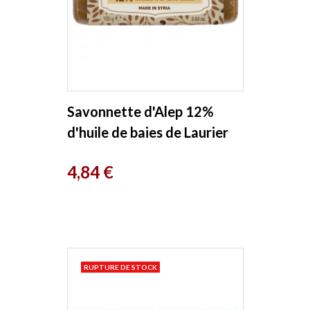
Savonnette d'Alep 12%
d'huile de baies de Laurier
100g Douce Nature
Prix
4,84 €
RUPTURE DE STOCK