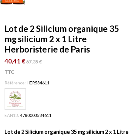
Lot de 2 Silicium organique 35
mg silicium 2 x 1 Litre
Herboristerie de Paris
40,41 €
67,35 €
TTC
Référence:
HER584611
EAN13:
4780003584611
Lot de 2 Silicium organique 35 mg silicium 2 x 1 Litre