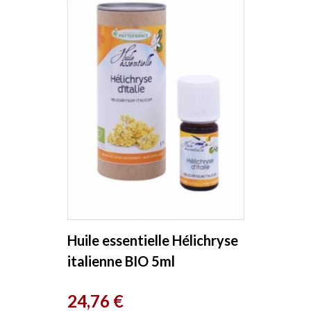
Huile essentielle Hélichryse
italienne BIO 5ml
phytofrance
Prix
24,76 €