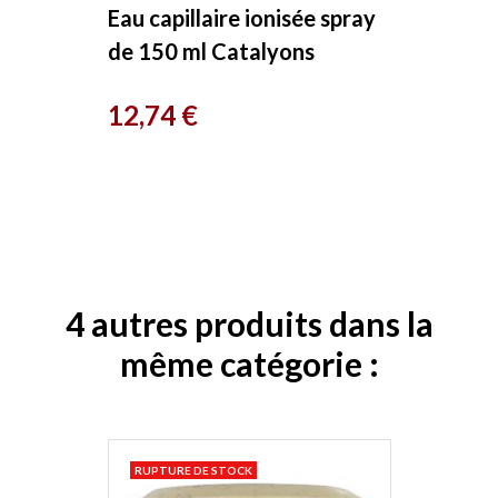
Eau capillaire ionisée spray
de 150 ml Catalyons
Prix
12,74 €
4 autres produits dans la
même catégorie :
RUPTURE DE STOCK