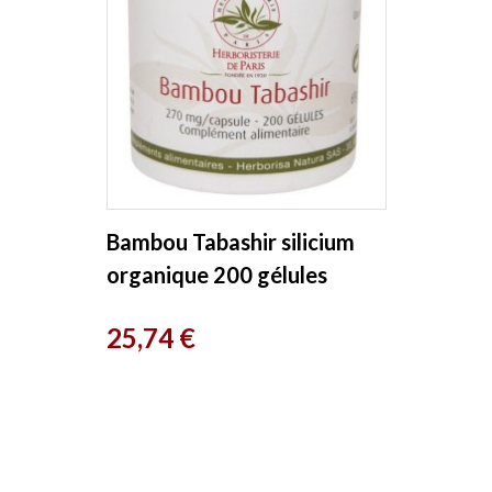
Bambou Tabashir silicium
organique 200 gélules
Herboristerie de Paris
Prix
25,74 €