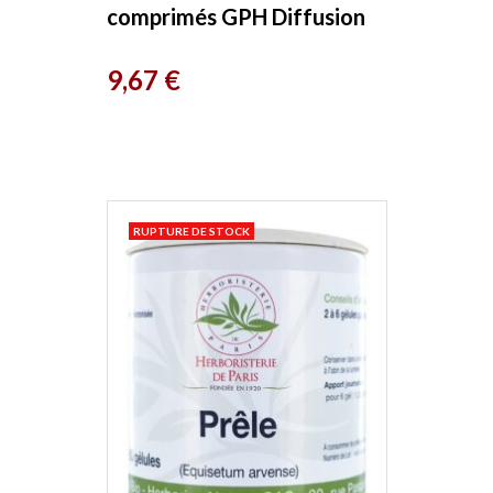
comprimés GPH Diffusion
Prix
9,67 €
RUPTURE DE STOCK