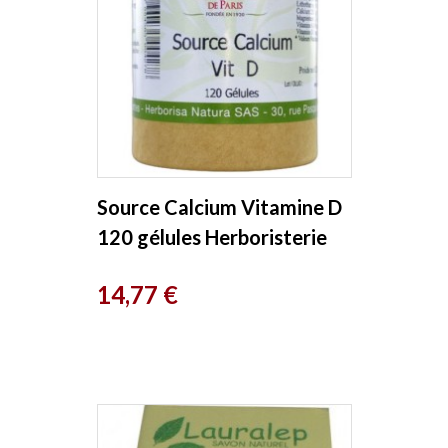
Source Calcium Vitamine D
120 gélules Herboristerie
de Paris
Prix
14,77 €