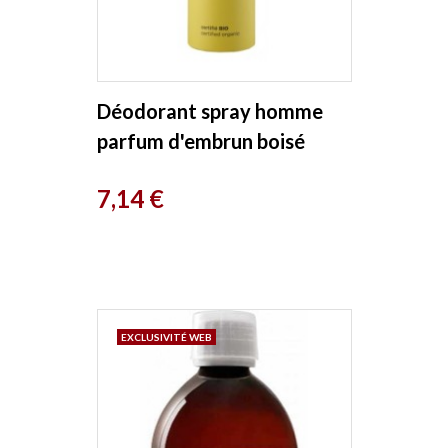
Déodorant spray homme
parfum d'embrun boisé
150ml Avril
Prix
7,14 €
EXCLUSIVITÉ WEB