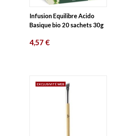
Infusion Equilibre Acido
Basique bio 20 sachets 30g
Bio Conseils
Prix
4,57 €
EXCLUSIVITÉ WEB