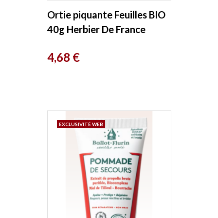
Ortie piquante Feuilles BIO
40g Herbier De France
Prix
4,68 €
EXCLUSIVITÉ WEB