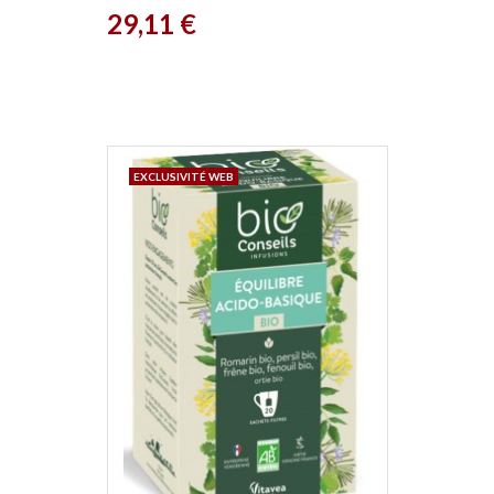
Prix
29,11 €
EXCLUSIVITÉ WEB