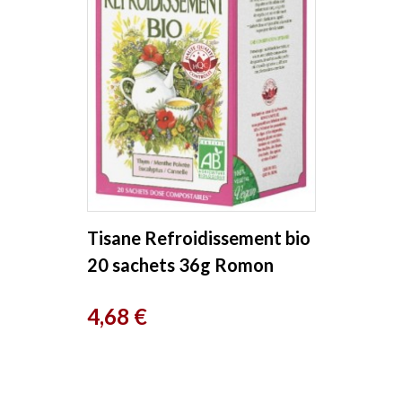
Tisane Refroidissement bio
20 sachets 36g Romon
Nature
Prix
4,68 €