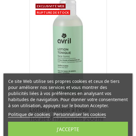
EXCLUSIVITÉ WEB
RUPTURE DE STOCK
Ce site Web utilise ses propres cookies et ceux de tiers
pour améliorer nos services et vous montrer des
publicités liées à vos préférences en analysant vos
habitudes de navigation. Pour donner votre consentement
à son utilisation, appuyez sur le bouton Accepter.
Lotion tonique à l'eau
Politique de cookies
Personnaliser les cookies
florale d'hamamelis 200 ml
Avril Beauté
J'ACCEPTE
Prix
7,14 €