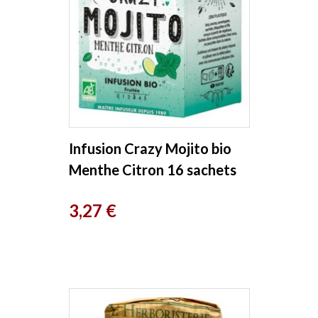
Infusion Crazy Mojito bio
Menthe Citron 16 sachets
Romon Nature
Prix
3,27 €