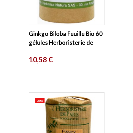
Ginkgo Biloba Feuille Bio 60
gélules Herboristerie de
Paris
Prix
10,58 €
-30%