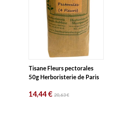
Tisane Fleurs pectorales
50g Herboristerie de Paris
Prix
Prix
14,44 €
20,63 €
de
base