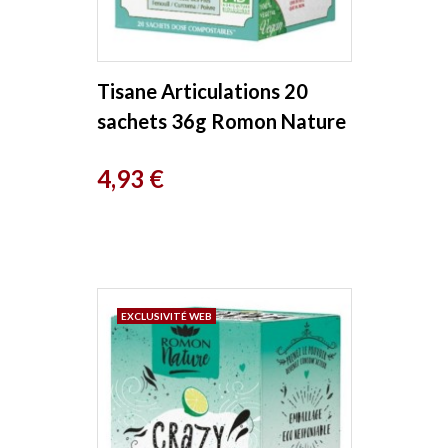
Tisane Articulations 20
sachets 36g Romon Nature
Prix
4,93 €
EXCLUSIVITÉ WEB