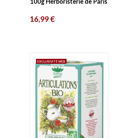
100g Herboristerie de Paris
Prix
16,99 €
EXCLUSIVITÉ WEB