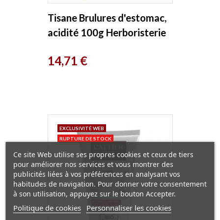
Tisane Brulures d'estomac,
acidité 100g Herboristerie
de Paris
Prix
14,71 €
EXCLUSIVITÉ WEB
RUPTURE DE STOCK
Ce site Web utilise ses propres cookies et ceux de tiers
pour améliorer nos services et vous montrer des
publicités liées à vos préférences en analysant vos
habitudes de navigation. Pour donner votre consentement
à son utilisation, appuyez sur le bouton Accepter.
Politique de cookies
Personnaliser les cookies