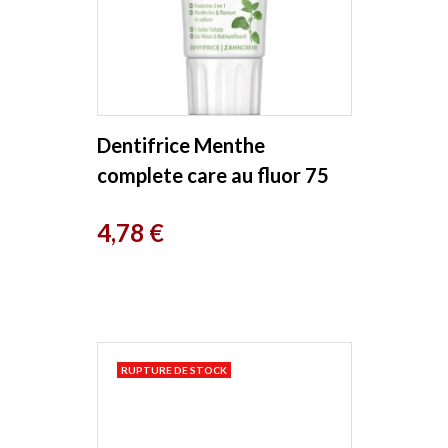
Dentifrice Menthe
complete care au fluor 75
ml Lavera
Prix
4,78 €
RUPTURE DE STOCK