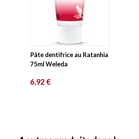
Pâte dentifrice au Ratanhia
75ml Weleda
Prix
6,92 €