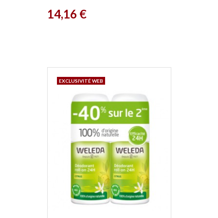
Acorelle
Prix
14,16 €
EXCLUSIVITÉ WEB