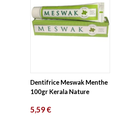
Dentifrice Meswak Menthe
100gr Kerala Nature
Prix
5,59 €