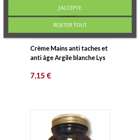
J'ACCEPTE
REJETER TOUT
Crème Mains anti taches et
anti âge Argile blanche Lys
de mer 75ml Cattier
Prix
7,15 €