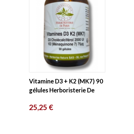
Vitamine D3 + K2 (MK7) 90
gélules Herboristerie De
Paris
Prix
25,25 €