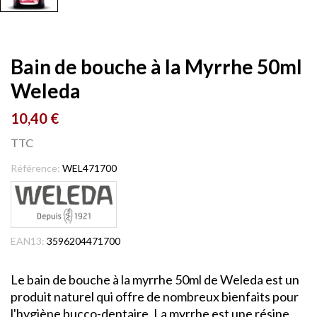
Bain de bouche à la Myrrhe 50ml
Weleda
10,40 €
TTC
Référence:
WEL471700
EAN13:
3596204471700
Le bain de bouche à la myrrhe 50ml de Weleda est un
produit naturel qui offre de nombreux bienfaits pour
l'hygiène bucco-dentaire. La myrrhe est une résine