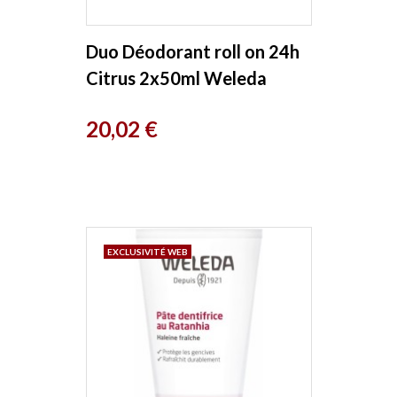
Duo Déodorant roll on 24h
Citrus 2x50ml Weleda
Prix
20,02 €
EXCLUSIVITÉ WEB