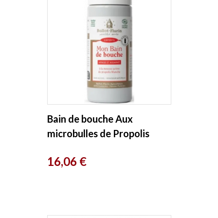
Bain de bouche Aux
microbulles de Propolis
blanche locale sans alcool
Prix
16,06 €
50ml...