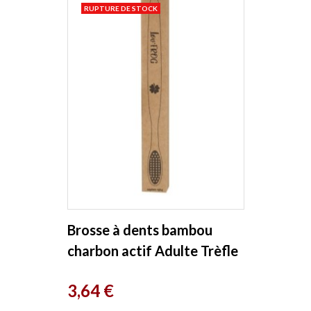
RUPTURE DE STOCK
Brosse à dents bambou
charbon actif Adulte Trèfle
Lov'Frog
Prix
3,64 €