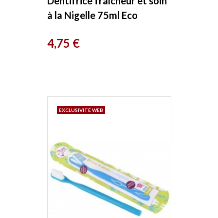
Dentifrice fraîcheur et soin
à la Nigelle 75ml Eco
Cosmetics
Prix
4,75 €
EXCLUSIVITÉ WEB