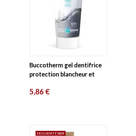
Buccotherm gel dentifrice
protection blancheur et
soin 75ml Buccotherm
Prix
5,86 €
EXCLUSIVITÉ WEB