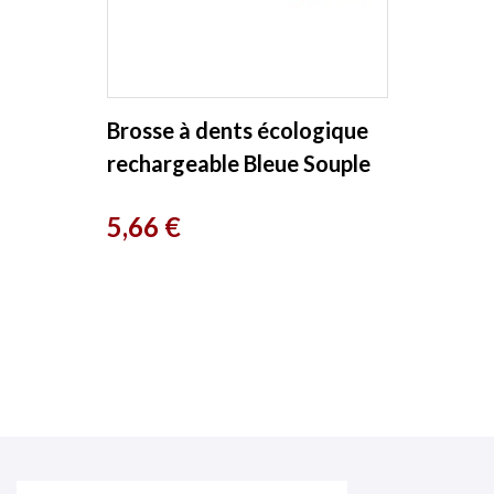
Brosse à dents écologique
rechargeable Bleue Souple
17gr Lamazuna
Prix
5,66 €