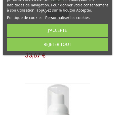
habitudes de navigation. Pour donner votre consentement
à son utilisation, appuyez sur le bouton Accepter.
Politique de cookies
Personnaliser les cookies
J'ACCEPTE
Chlorophylle Magnésienne
concentrée liquide 100ml
REJETER TOUT
Catalyons
Prix
33,67 €