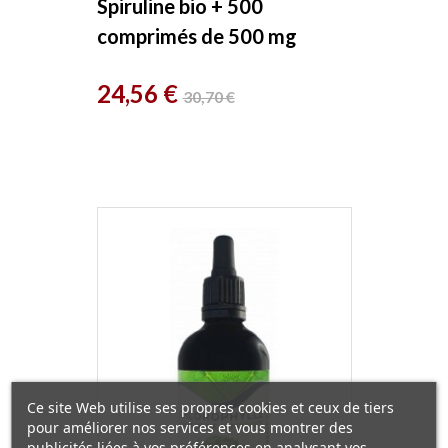
Spiruline bio + 500
comprimés de 500 mg
Herboristerie de Paris
Prix
Prix
24,56 €
30,70 €
de
base
Ce site Web utilise ses propres cookies et ceux de tiers
pour améliorer nos services et vous montrer des
publicités liées à vos préférences en analysant vos