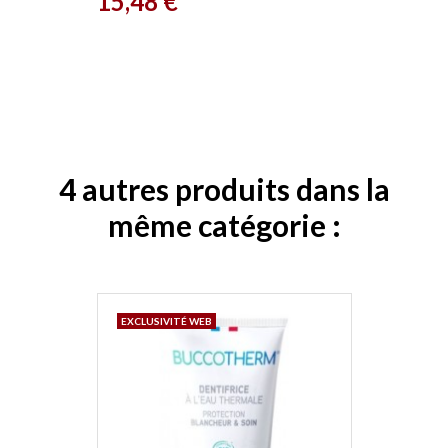
Prix
15,48 €
4 autres produits dans la
même catégorie :
EXCLUSIVITÉ WEB