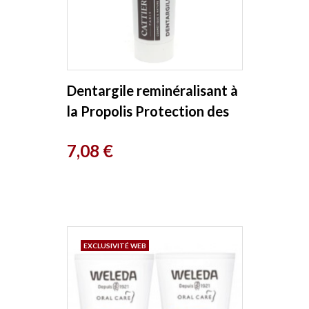
Dentargile reminéralisant à
la Propolis Protection des
gencives 75ml Cattier
Prix
7,08 €
EXCLUSIVITÉ WEB