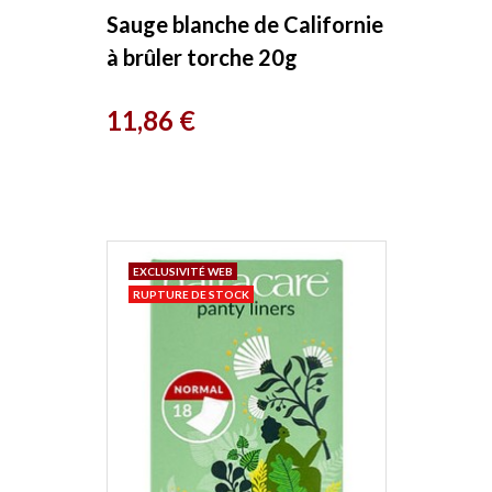
Sauge blanche de Californie
à brûler torche 20g
Herboristerie de Paris
Prix
11,86 €
EXCLUSIVITÉ WEB
RUPTURE DE STOCK