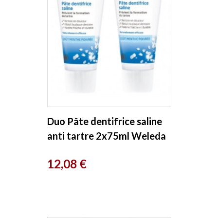
Duo Pâte dentifrice saline
anti tartre 2x75ml Weleda
Prix
12,08 €