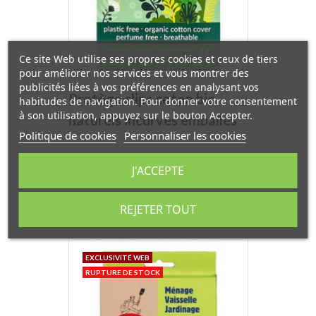
Ce site Web utilise ses propres cookies et ceux de tiers
pour améliorer nos services et vous montrer des
publicités liées à vos préférences en analysant vos
Protège slips coton bio
habitudes de navigation. Pour donner votre consentement
à son utilisation, appuyez sur le bouton Accepter.
naturels incurvés emballés
Politique de cookies
Personnaliser les cookies
18 unités Natracare
Prix
3,07 €
J'ACCEPTE
REJETER TOUT
EXCLUSIVITÉ WEB
RUPTURE DE STOCK