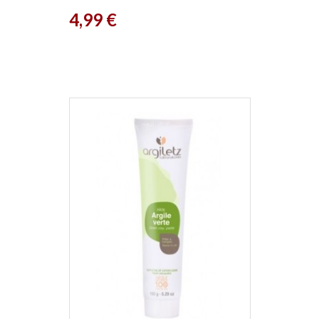
Ladrôme
Prix
4,99 €