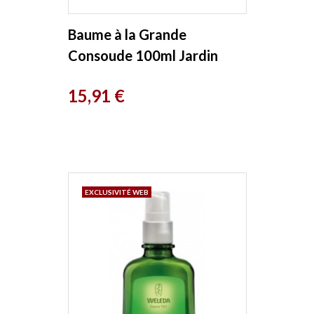
Baume à la Grande
Consoude 100ml Jardin
d'herbe de Maria
Prix
15,91 €
EXCLUSIVITÉ WEB