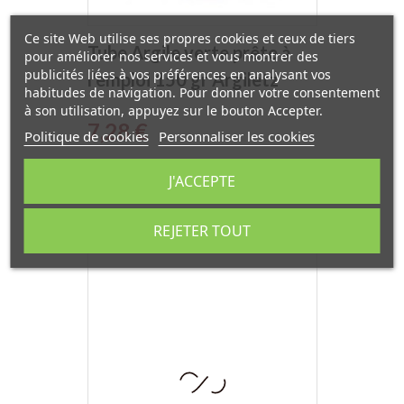
Ce site Web utilise ses propres cookies et ceux de tiers
Tube Argile verte prête à
pour améliorer nos services et vous montrer des
publicités liées à vos préférences en analysant vos
l'emploi 150 gr Argiletz
habitudes de navigation. Pour donner votre consentement
à son utilisation, appuyez sur le bouton Accepter.
Prix
7,28 €
Politique de cookies
Personnaliser les cookies
J'ACCEPTE
REJETER TOUT