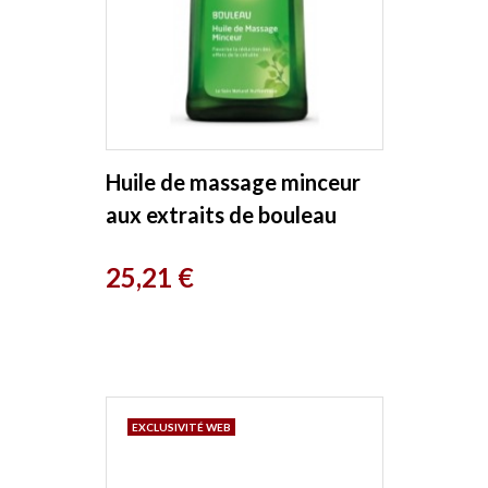
Huile de massage minceur
aux extraits de bouleau
100ml Weleda
Prix
25,21 €
EXCLUSIVITÉ WEB