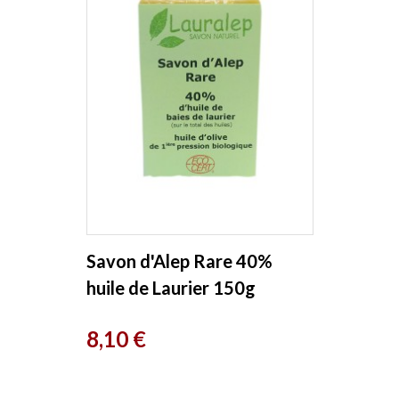
Savon d'Alep Rare 40%
huile de Laurier 150g
Lauralep
Prix
8,10 €