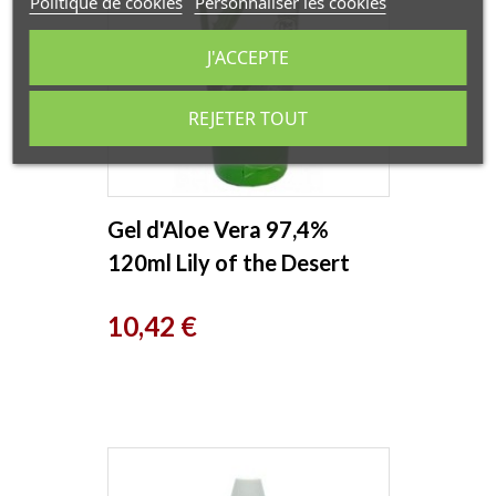
Politique de cookies
Personnaliser les cookies
J'ACCEPTE
REJETER TOUT
Gel d'Aloe Vera 97,4%
120ml Lily of the Desert
Prix
10,42 €