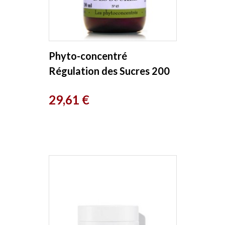
Phyto-concentré
Régulation des Sucres 200
ml Herboristerie de Paris
Prix
29,61 €