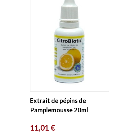
Extrait de pépins de
Pamplemousse 20ml
Citrobiotic
Prix
11,01 €