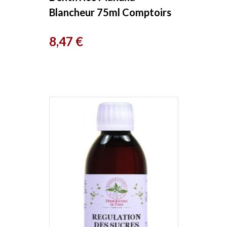
Blancheur 75ml Comptoirs
Et Compagnies
Prix
8,47 €