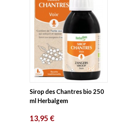
Sirop des Chantres bio 250
ml Herbalgem
Prix
13,95 €