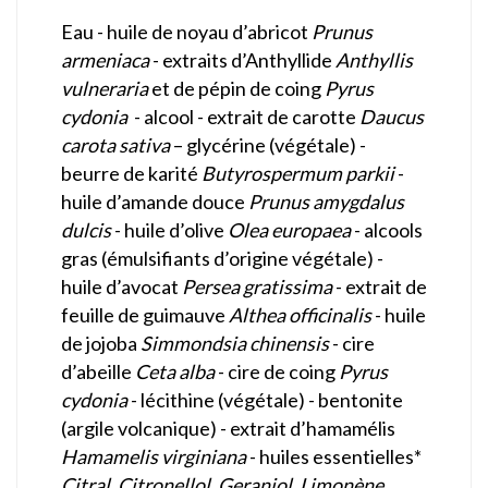
Eau - huile de noyau d’abricot
Prunus
armeniaca
- extraits d’Anthyllide
Anthyllis
vulneraria
et de pépin de coing
Pyrus
cydonia
- alcool - extrait de carotte
Daucus
carota sativa
– glycérine (végétale) -
beurre de karité
Butyrospermum parkii
-
huile d’amande douce
Prunus amygdalus
dulcis
- huile d’olive
Olea europaea
- alcools
gras (émulsifiants d’origine végétale) -
huile d’avocat
Persea gratissima
- extrait de
feuille de guimauve
Althea officinalis
- huile
de jojoba
Simmondsia chinensis
- cire
d’abeille
Ceta alba
- cire de coing
Pyrus
cydonia
- lécithine (végétale) - bentonite
(argile volcanique) - extrait d’hamamélis
Hamamelis virginiana
- huiles essentielles*
Citral, Citronellol, Geraniol, Limonène,