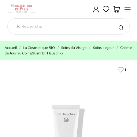
Accueil
La Cosmetique BIO
Soins du Visage
Soins de jour
Crème
de Jour au Coing 30 ml Dr. Hauschka
1