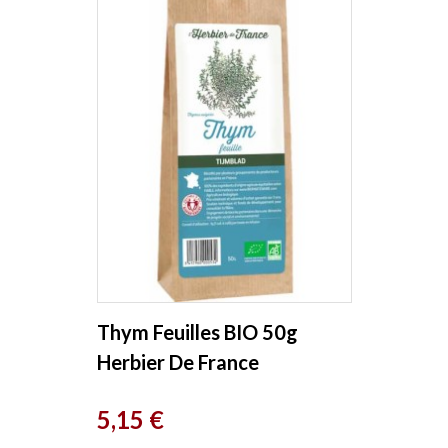
Thym Feuilles BIO 50g
Herbier De France
Prix
5,15 €