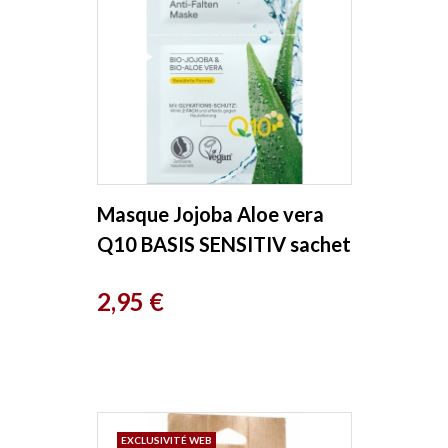
Masque Jojoba Aloe vera
Q10 BASIS SENSITIV sachet
de 10 ml Lavera
Prix
2,95 €
EXCLUSIVITÉ WEB