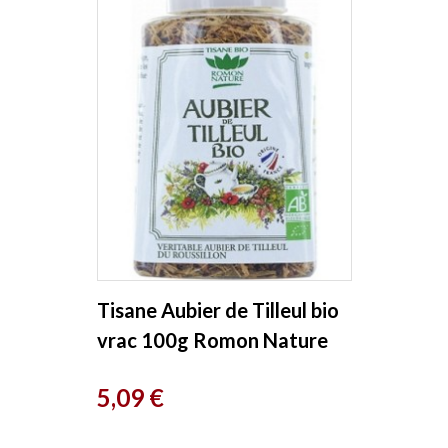
Tisane Aubier de Tilleul bio
vrac 100g Romon Nature
Prix
5,09 €