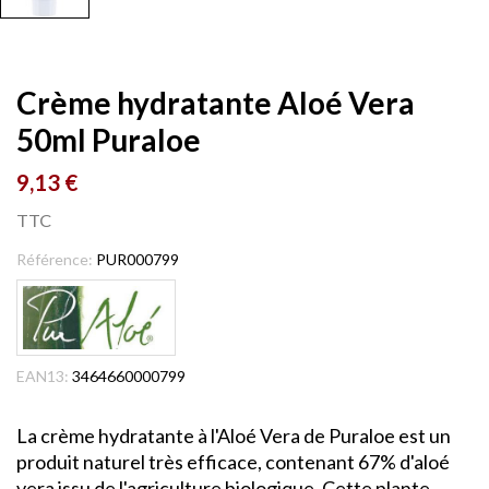
Crème hydratante Aloé Vera
50ml Puraloe
9,13 €
TTC
Référence:
PUR000799
EAN13:
3464660000799
La crème hydratante à l'Aloé Vera de Puraloe est un
produit naturel très efficace, contenant 67% d'aloé
vera issu de l'agriculture biologique. Cette plante