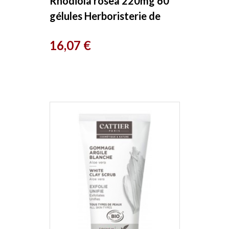
Rhodiola rosea 220mg 60
gélules Herboristerie de
Paris
Prix
16,07 €