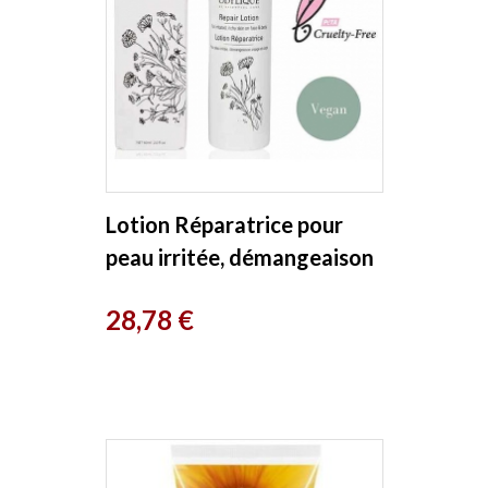
Lotion Réparatrice pour
peau irritée, démangeaison
visage et corps 200ml...
Prix
28,78 €