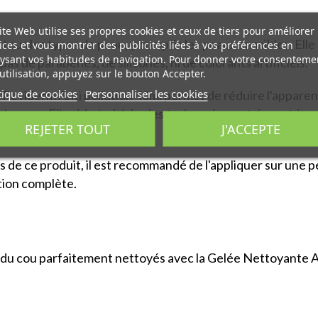
ite Web utilise ses propres cookies et ceux de tiers pour améliorer
tous les types de peau, y compris les peaux sensibles. Elle 
ices et vous montrer des publicités liées à vos préférences en
ysant vos habitudes de navigation. Pour donner votre consenteme
as de parabènes, de silicones, ni de colorants artificiels.
utilisation, appuyez sur le bouton Accepter.
tique de cookies
Personnaliser les cookies
e Reviderm Anti pollution 40ml permet de réduire l'apparenc
de la peau. Elle aide à réduire les taches pigmentaires et à
REJETER TOUT
J'ACCEPTE
 de ce produit, il est recommandé de l'appliquer sur une pe
tion complète.
t du cou parfaitement nettoyés avec la Gelée Nettoyante A