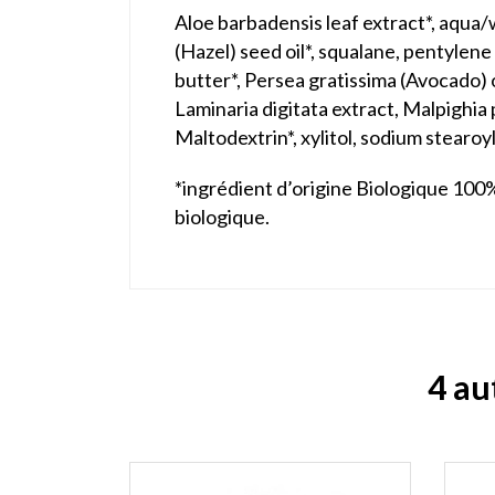
Aloe barbadensis leaf extract*, aqua/
(Hazel) seed oil*, squalane, pentylene
butter*, Persea gratissima (Avocado) o
Laminaria digitata extract, Malpighia pu
Maltodextrin*, xylitol, sodium stearo
*ingrédient d’origine Biologique 100%
biologique.
4 au