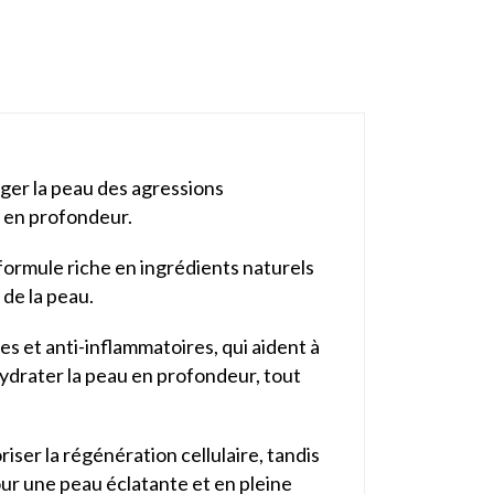
éger la peau des agressions
n en profondeur.
 formule riche en ingrédients naturels
 de la peau.
s et anti-inflammatoires, qui aident à
'hydrater la peau en profondeur, tout
iser la régénération cellulaire, tandis
pour une peau éclatante et en pleine