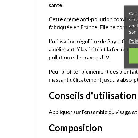
santé.
Ce s
Cette crème anti-pollution convient à 
serv
anal
fabriquée en France. Elle ne contient p
son 
Poli
L'utilisation régulière de Phyts Crèm
améliorant l'élasticité et la fermeté 
pollution et les rayons UV.
Pour profiter pleinement des bienfaits
massant délicatement jusqu'à absorp
Conseils d'utilisation
Appliquer sur l'ensemble du visage e
Composition