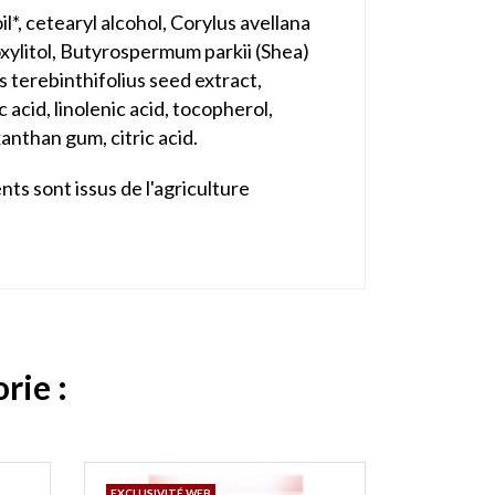
*, cetearyl alcohol, Corylus avellana
roxylitol, Butyrospermum parkii (Shea)
s terebinthifolius seed extract,
c acid, linolenic acid, tocopherol,
anthan gum, citric acid.
ts sont issus de l'agriculture
rie :
EXCLUSIVITÉ WEB