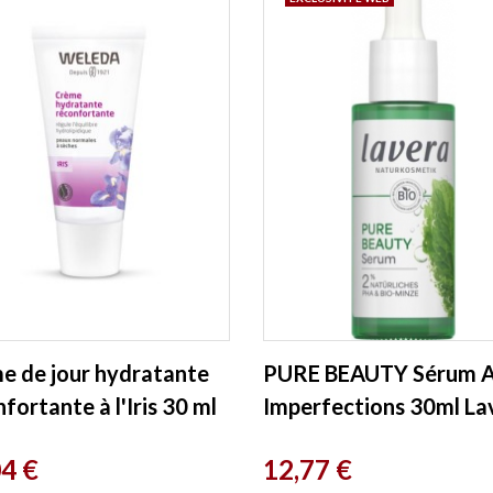
e de jour hydratante
PURE BEAUTY Sérum A
fortante à l'Iris 30 ml
Imperfections 30ml La
eda
Prix
04 €
12,77 €