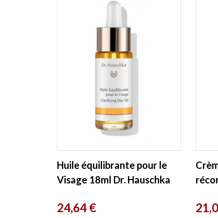
Huile équilibrante pour le
Crèm
Visage 18ml Dr. Hauschka
récon
Wel
Prix
Prix
24,64 €
21,