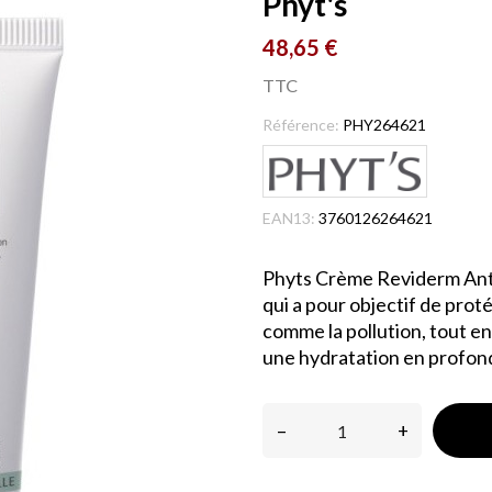
Phyt's
48,65 €
TTC
Référence:
PHY264621
EAN13:
3760126264621
Phyts Crème Reviderm Anti 
qui a pour objectif de prot
comme la pollution, tout en
une hydratation en profon
–
+