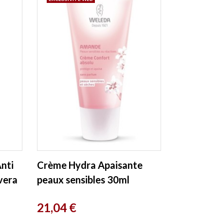
nti
Crème Hydra Apaisante
vera
peaux sensibles 30ml
Weleda
Prix
21,04 €