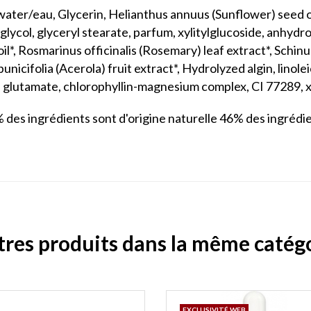
water/eau, Glycerin, Helianthus annuus (Sunflower) seed oil
 glycol, glyceryl stearate, parfum, xylitylglucoside, anhyd
il*, Rosmarinus officinalis (Rosemary) leaf extract*, Schinu
nicifolia (Acerola) fruit extract*, Hydrolyzed algin, linolei
yl glutamate, chlorophyllin-magnesium complex, CI 77289, x
 des ingrédients sont d'origine naturelle 46% des ingrédien
tres produits dans la même catégo
EXCLUSIVITÉ WEB