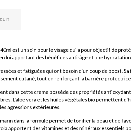
ODUIT
0ml est un soin pour le visage qui a pour objectif de prot
 en lui apportant des bénéfices anti-âge et une hydratatio
tressées et fatiguées qui ont besoin d'un coup de boost. Sa
issement cutané, tout en renforçant la barrière protectrice
ésent dans cette crème possède des propriétés antioxydante
ibres. L'aloe vera et les huiles végétales bio permettent d
 des agressions extérieures.
omarin dans la formule permet de tonifier la peau et de favor
acerola apportent des vitamines et des minéraux essentiels 