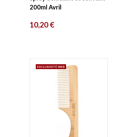
200ml Avril
Prix
10,20 €
EXCLUSIVITÉ WEB