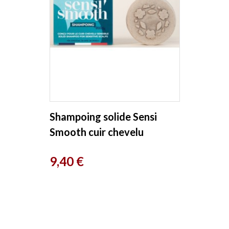
Shampoing solide Sensi
Smooth cuir chevelu
sensible 70gr Lamazuna
Prix
9,40 €