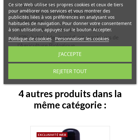
Potassium Sorbate.
Ce site Web utilise ses propres cookies et ceux de tiers
pour améliorer nos services et vous montrer des
* ingrédients issus de l’Agriculture
publicités liées à vos préférences en analysant vos
Biologique
habitudes de navigation. Pour donner votre consentement
98% du total est d’origine naturelle
à son utilisation, appuyez sur le bouton Accepter.
42% du total des ingrédients sont issus de
Politique de cookies
Personnaliser les cookies
l’Agriculture Biologique.
J'ACCEPTE
REJETER TOUT
4 autres produits dans la
même catégorie :
EXCLUSIVITÉ WEB