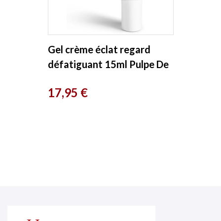
Gel crème éclat regard
défatiguant 15ml Pulpe De
Vie
Prix
17,95 €