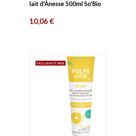
lait d'Ânesse 500ml So'Bio
étic
Prix
10,06 €
EXCLUSIVITÉ WEB