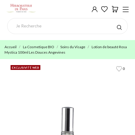
Accueil
La Cosmetique BIO
Soins du Visage
Lotion de beauté Rosa
Mystica 100ml Les Douces Angevines
EXCLUSIVITÉ WEB
0