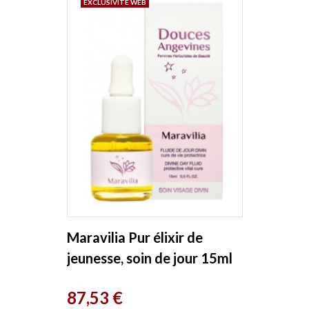
EXCLUSIVITÉ WEB
Maravilia Pur élixir de
jeunesse, soin de jour 15ml
Les Douces Angevines
Prix
87,53 €