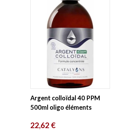
Argent colloïdal 40 PPM
500ml oligo éléments
Catalyons
Prix
22,62 €