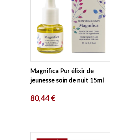
Magnifica Pur élixir de
jeunesse soin de nuit 15ml
Les Douces Angevines
Prix
80,44 €