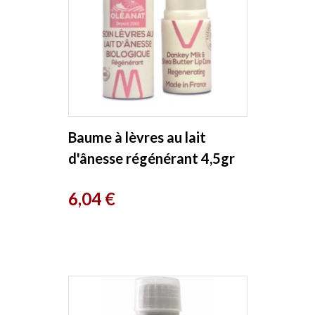
Baume à lèvres au lait
d'ânesse régénérant 4,5gr
Oleanat
Prix
6,04 €