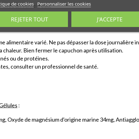
tique de cookies
Personnaliser les cookies
r avec un verre d’eau.
REJETER TOUT
J'ACCEPTE
 alimentaire varié. Ne pas dépasser la dose journalière i
la chaleur. Bien fermer le capuchon après utilisation.
inés ou de protéines.
tes, consulter un professionnel de santé.
 Gélules
:
g, Oxyde de magnésium d'origine marine 34mg, Antiagglo