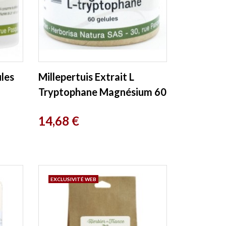
ules
Millepertuis Extrait L
Tryptophane Magnésium 60
Gélules Herboristerie de
Prix
14,68 €
Paris
EXCLUSIVITÉ WEB