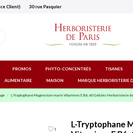
ice Client)
30 rue Pasquier
PROMOS
PHYTO-CONCENTRÉS
TISANES
ALIMENTAIRE
MAISON
MARQUE HERBORISTERIE D
age
L-Tryptophane Magnésium marin Vitamines E B6, 60 Gélules Herboristerie de
L-Tryptophane 
1