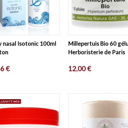
y nasal Isotonic 100ml
Millepertuis Bio 60 gél
ton
Herboristerie de Paris
Prix
16 €
12,00 €
LUSIVITÉ WEB