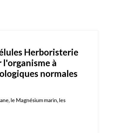
lules Herboristerie
r l'organisme à
chologiques normales
hane, le Magnésium marin, les