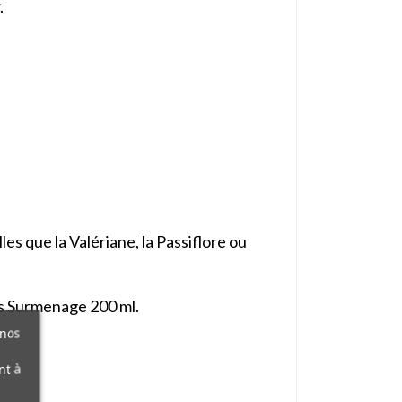
.
es que la Valériane, la Passiflore ou
ss Surmenage 200 ml.
 nos
nt à