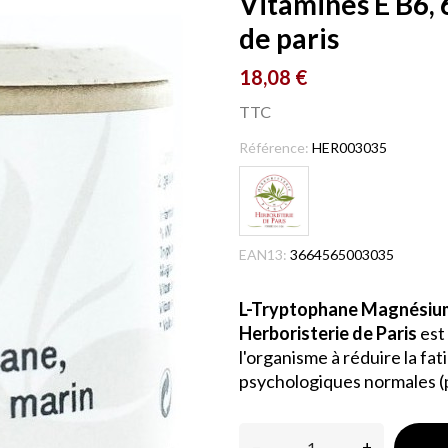
Vitamines E B6, 
de paris
18,08 €
TTC
Référence:
HER003035
EAN13:
3664565003035
L-Tryptophane Magnésium 
Herboristerie de Paris
est
l'organisme à réduire la fa
psychologiques normales (p
–
+