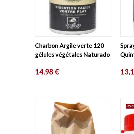
Charbon Argile verte 120
Spra
gélules végétales Naturado
Quin
Prix
Prix
14,98 €
13,
EXC