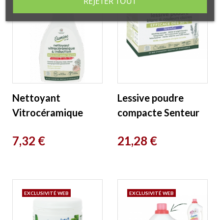
REJETER TOUT
Nettoyant
Lessive poudre
Vitrocéramique
compacte Senteur
Induction au
Lavande 2kg
Prix
Prix
7,32 €
21,28 €
vinaigre bio 240ml
Etamine du Lys
Etamine du Lys
EXCLUSIVITÉ WEB
EXCLUSIVITÉ WEB