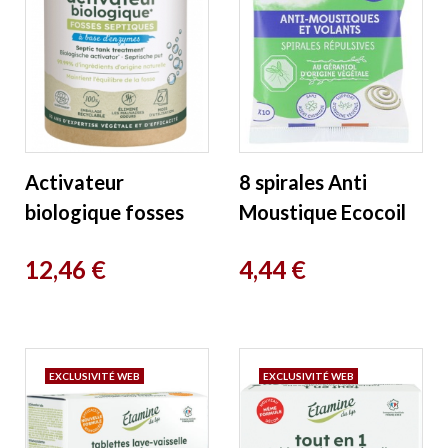
Activateur
8 spirales Anti
biologique fosses
Moustique Ecocoil
septiques 0.450 gr
Etamine du Lys
Prix
Prix
12,46 €
4,44 €
Etamine du Lys
EXCLUSIVITÉ WEB
EXCLUSIVITÉ WEB