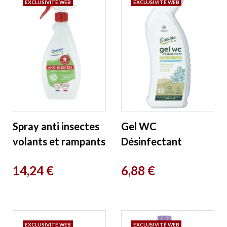
EXCLUSIVITÉ WEB
EXCLUSIVITÉ WEB
Spray anti insectes
Gel WC
volants et rampants
Désinfectant
Répulsif Habitat
Fraîcheur des
Prix
Prix
14,24 €
6,88 €
500ml Etamine du
glaciers 750ml
Lys
Etamine du Lys
EXCLUSIVITÉ WEB
EXCLUSIVITÉ WEB