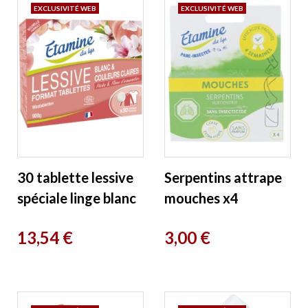
EXCLUSIVITÉ WEB
EXCLUSIVITÉ WEB
30 tablette lessive
Serpentins attrape
spéciale linge blanc
mouches x4
Pêche et Fleur
Etamine du Lys
Prix
Prix
13,54 €
3,00 €
d'amandier Etamine
du...