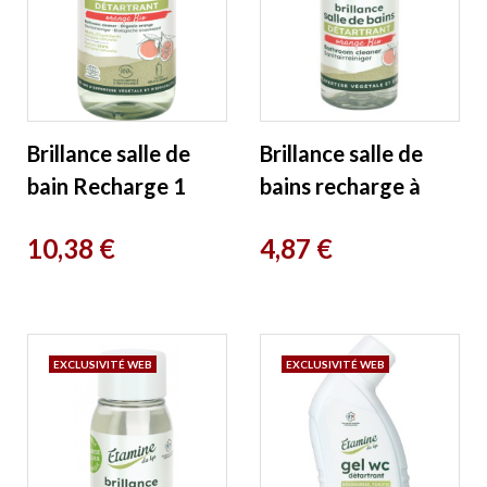
Brillance salle de
Brillance salle de
bain Recharge 1
bains recharge à
litre Etamine du Lys
diluer 50ml Etamine
Prix
Prix
10,38 €
4,87 €
du Lys
EXCLUSIVITÉ WEB
EXCLUSIVITÉ WEB