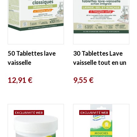
50 Tablettes lave
30 Tablettes Lave
vaisselle
vaisselle tout en un
dégraissantes à
Etamine du Lys
Prix
Prix
12,91 €
9,55 €
l'oxygène actif
EXCLUSIVITÉ WEB
EXCLUSIVITÉ WEB