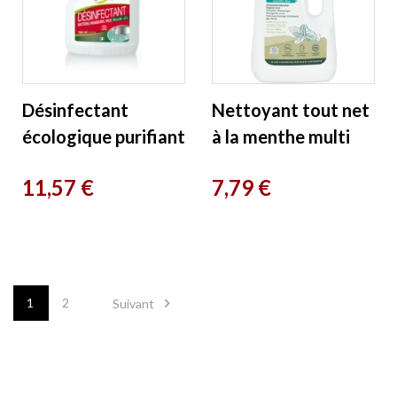
Désinfectant
Nettoyant tout net
écologique purifiant
à la menthe multi
fongicide et
usage super
Prix
Prix
11,57 €
7,79 €
virucide menthe bio
économique 200
750ml...
lavages 1L...

1
2
Suivant