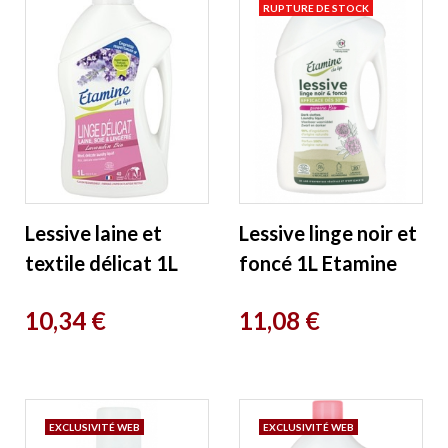
RUPTURE DE STOCK
Lessive laine et
Lessive linge noir et
textile délicat 1L
foncé 1L Etamine
Etamine du Lys
du Lys
Prix
Prix
10,34 €
11,08 €
EXCLUSIVITÉ WEB
EXCLUSIVITÉ WEB