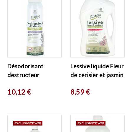
Désodorisant
Lessive liquide Fleur
destructeur
de cerisier et jasmin
d'odeurs lavande
1L Etamine du Lys
Prix
Prix
10,12 €
8,59 €
125ml Etamine du
Lys
EXCLUSIVITÉ WEB
EXCLUSIVITÉ WEB