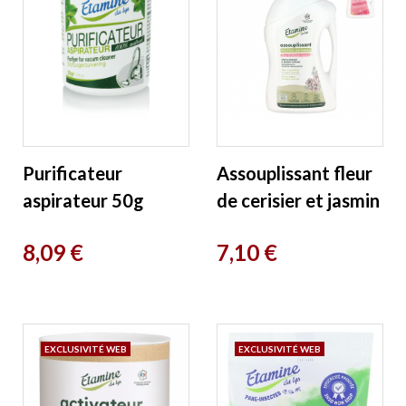
Purificateur
Assouplissant fleur
aspirateur 50g
de cerisier et jasmin
Etamine du Lys
1Litre Etamine du
Prix
Prix
8,09 €
7,10 €
Lys
EXCLUSIVITÉ WEB
EXCLUSIVITÉ WEB