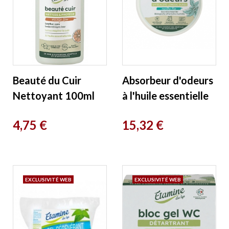
Beauté du Cuir
Absorbeur d'odeurs
Nettoyant 100ml
à l'huile essentielle
Etamine du Lys
de menthe bio 250g
Prix
Prix
4,75 €
15,32 €
Etamine du Lys
EXCLUSIVITÉ WEB
EXCLUSIVITÉ WEB