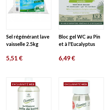
Sel régénérant lave
Bloc gel WC au Pin
vaisselle 2.5kg
et à l'Eucalyptus
Etamine du Lys
50ml 0.050 ml
Prix
Prix
5,51 €
6,49 €
Etamine du Lys
EXCLUSIVITÉ WEB
EXCLUSIVITÉ WEB