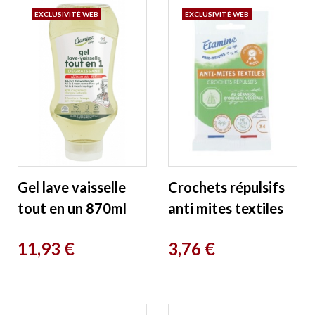
EXCLUSIVITÉ WEB
EXCLUSIVITÉ WEB
Gel lave vaisselle
Crochets répulsifs
tout en un 870ml
anti mites textiles
Etamine du Lys
x4 Etamine du Lys
Prix
Prix
11,93 €
3,76 €