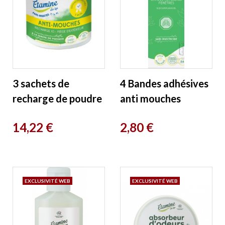
3 sachets de
4 Bandes adhésives
recharge de poudre
anti mouches
attractive mouches
fenêtres Etamine
Prix
Prix
14,22 €
2,80 €
pare insectes
du Lys
Etamine du Lys
EXCLUSIVITÉ WEB
EXCLUSIVITÉ WEB