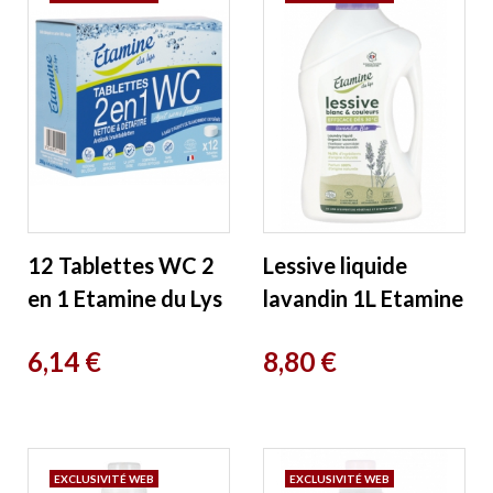
12 Tablettes WC 2
Lessive liquide
en 1 Etamine du Lys
lavandin 1L Etamine
du Lys
Prix
Prix
6,14 €
8,80 €
EXCLUSIVITÉ WEB
EXCLUSIVITÉ WEB