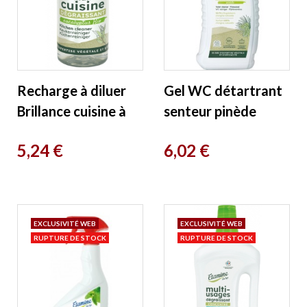
Recharge à diluer
Gel WC détartrant
Brillance cuisine à
senteur pinède
l'eucalyptus
750ml Etamine du
Prix
Prix
5,24 €
6,02 €
pulvérisateur 50ml
Lys
Etamine...
EXCLUSIVITÉ WEB
EXCLUSIVITÉ WEB
RUPTURE DE STOCK
RUPTURE DE STOCK