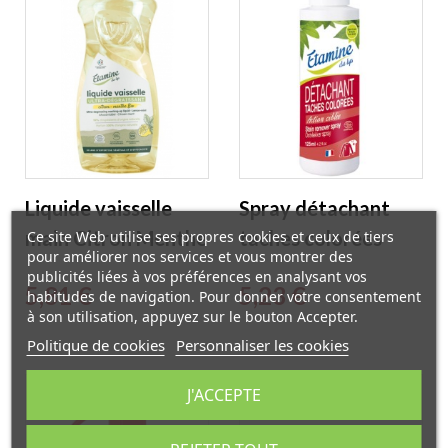
Liquide vaisselle
Spray détachant
main Citron Menthe
taches colorées
Ce site Web utilise ses propres cookies et ceux de tiers
pour améliorer nos services et vous montrer des
1L Etamine du Lys
125ml Etamine du
publicités liées à vos préférences en analysant vos
Prix
Prix
5,81 €
5,23 €
Lys
habitudes de navigation. Pour donner votre consentement
à son utilisation, appuyez sur le bouton Accepter.
Politique de cookies
Personnaliser les cookies
J'ACCEPTE
EXCLUSIVITÉ WEB
EXCLUSIVITÉ WEB