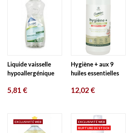
Liquide vaisselle
Hygiène + aux 9
hypoallergénique
huiles essentielles
sans parfum 1L
nettoyant
Prix
Prix
5,81 €
12,02 €
Etamine du Lys
désinfectant 1L
Etamine du Lys
EXCLUSIVITÉ WEB
EXCLUSIVITÉ WEB
RUPTURE DE STOCK