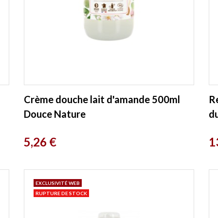
Crème douche lait d'amande 500ml
R
Douce Nature
d
Prix
P
5,26 €
1
EXCLUSIVITÉ WEB
RUPTURE DE STOCK