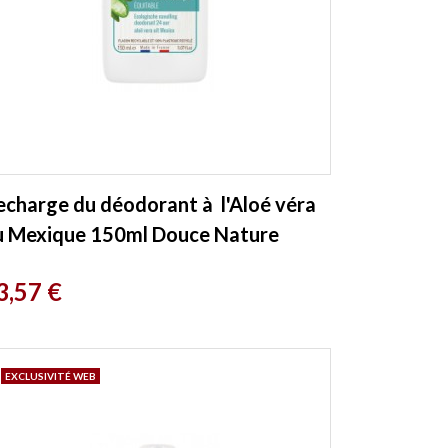
echarge du déodorant à l'Aloé véra
u Mexique 150ml Douce Nature
rix
3,57 €
EXCLUSIVITÉ WEB