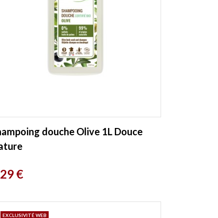
hampoing douche Olive 1L Douce
ature
rix
,29 €
EXCLUSIVITÉ WEB