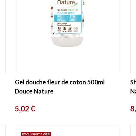
Gel douche fleur de coton 500ml
S
Douce Nature
N
Prix
P
5,02 €
8
EXCLUSIVITÉ WEB