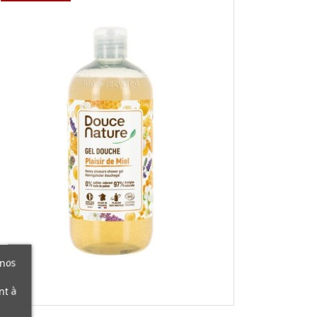
 nos
nt à