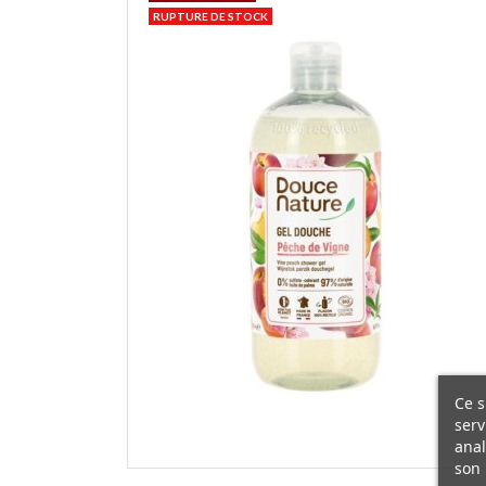
RUPTURE DE STOCK
Ce s
serv
anal
son 