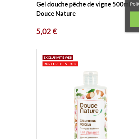
Gel douche pêche de vigne 500ml
Poli
Douce Nature
Prix
5,02 €
EXCLUSIVITÉ WEB
RUPTURE DE STOCK