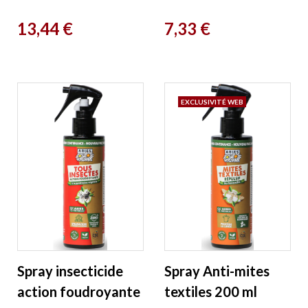
Moustiques
aux phéromones
Prix
Prix
13,44 €
7,33 €
efficacité 6 heures
Aries
100 ml Aries
EXCLUSIVITÉ WEB
Spray insecticide
Spray Anti-mites
action foudroyante
textiles 200 ml