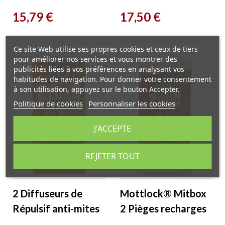
Tous insectes 200ml
Aries
Prix
Prix
15,79 €
17,50 €
Ariès
Ce site Web utilise ses propres cookies et ceux de tiers
pour améliorer nos services et vous montrer des
publicités liées à vos préférences en analysant vos
habitudes de navigation. Pour donner votre consentement
à son utilisation, appuyez sur le bouton Accepter.
Politique de cookies
Personnaliser les cookies
J'ACCEPTE
REJETER TOUT
2 Diffuseurs de
Mottlock® Mitbox
Répulsif anti-mites
2 Pièges recharges
textiles Aries
à Mites textiles