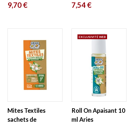
Prix
Prix
9,70 €
7,54 €
EXCLUSIVITÉ WEB
Mites Textiles
Roll On Apaisant 10
sachets de
ml Aries
protection des