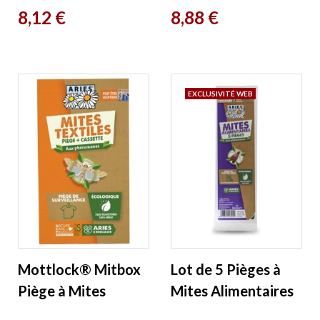
Prix
Prix
8,12 €
8,88 €
Aries
EXCLUSIVITÉ WEB
Mottlock® Mitbox
Lot de 5 Pièges à
Piège à Mites
Mites Alimentaires
textiles Aries
Aries