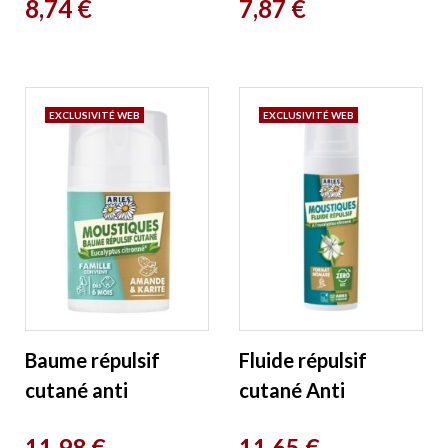
Prix
Prix
8,74 €
7,87 €
tiroirs 6 unités Aries
EXCLUSIVITÉ WEB
EXCLUSIVITÉ WEB
Baume répulsif
Fluide répulsif
cutané anti
cutané Anti
moustiques dès 6
Moustiques
Prix
Prix
11,98 €
11,65 €