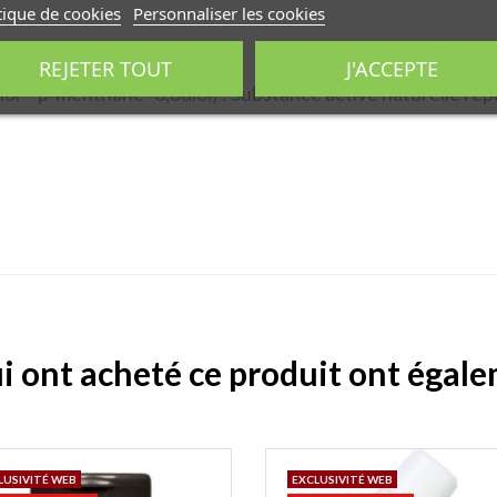
tique de cookies
Personnaliser les cookies
REJETER TOUT
J'ACCEPTE
diol = p‐menthane ‐3,8diol) : Substance active naturelle ré
ui ont acheté ce produit ont égal
LUSIVITÉ WEB
EXCLUSIVITÉ WEB