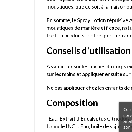
moustiques, que ce soit à la maison o
En somme, le Spray Lotion répulsive A
moustiques de manière efficace, natur
font un produit sûr et respectueux de
Conseils d'utilisation
A vaporiser sur les parties du corps e
sur les mains et appliquer ensuite sur
Ne pas appliquer chez les enfants de 
Composition
Ce s
serv
_Eau, Extrait d'Eucalyptus Citriodora
anal
formule INCI : Eau, huile de soja*, p‐m
son 