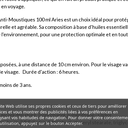
u en voyage.
nti-Moustiques 100 ml Aries est un choix idéal pour protég
elle et agréable. Sa composition à base d’huiles essentiell
 l'environnement, pour une protection optimale et en toute
xposées, à une distance de 10 cm environ. Pour le visage va
 le visage. Durée d’action : 6 heures.
moins de 3 ans.
ite Web utilise ses propres cookies et ceux de tiers pour améliorer
ices et vous montrer des publicités liées à vos préférences en
, Alcool dénaturé, Isopropanol, p-menthane-3.8diol.
ysant vos habitudes de navigation. Pour donner votre consenteme
enthane‐3,8diol, alcool dénaturé, glyceryl stearate, triglycé
utilisation, appuyez sur le bouton Accepter.