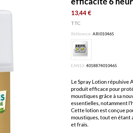
efficacité 6 heu
13,44 €
TTC
Référence:
ARI010465
EAN13:
4018874010465
Le Spray Lotion répulsive 
produit efficace pour proté
moustiques grâce à sa nouv
essentielles, notamment l'h
Cette lotion est conçue pou
moustiques, tout en étant 
et frais.