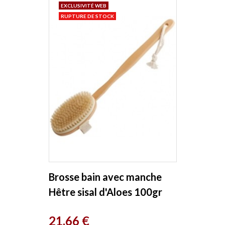
EXCLUSIVITÉ WEB
RUPTURE DE STOCK
Brosse bain avec manche
Hêtre sisal d'Aloes 100gr
Droguerie Ecologique
Prix
21,66 €