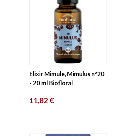
Elixir Mimule, Mimulus n°20
- 20 ml Biofloral
Prix
11,82 €