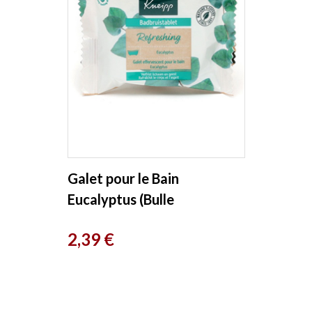
Galet pour le Bain
Eucalyptus (Bulle
d'Oxygène) 80g Kneipp
Prix
2,39 €