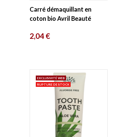
Carré démaquillant en
coton bio Avril Beauté
Prix
2,04 €
EXCLUSIVITÉ WEB
RUPTURE DE STOCK