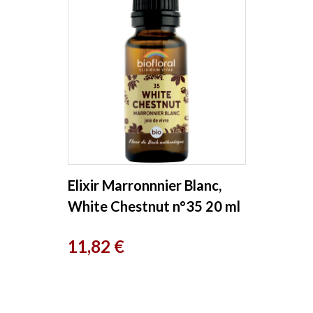
Elixir Marronnnier Blanc,
White Chestnut n°35 20 ml
Biofloral
Prix
11,82 €