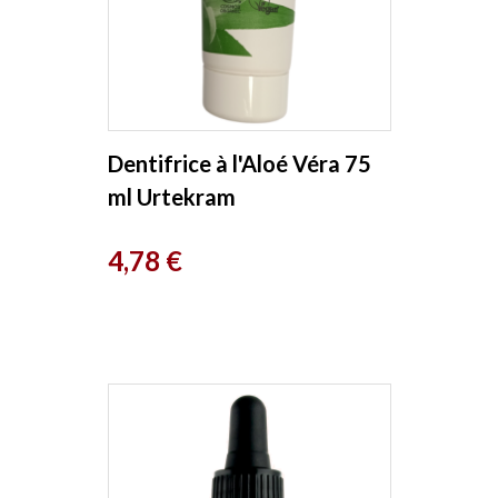
Dentifrice à l'Aloé Véra 75
ml Urtekram
Prix
4,78 €