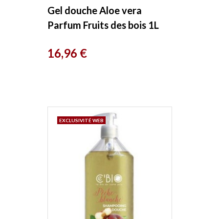
Gel douche Aloe vera
Parfum Fruits des bois 1L
Cattier
Prix
16,96 €
EXCLUSIVITÉ WEB