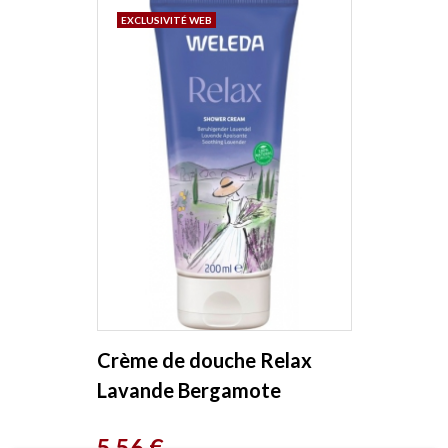
EXCLUSIVITÉ WEB
Crème de douche Relax
Lavande Bergamote
Vetiver 200ml Weleda
Prix
5,56 €