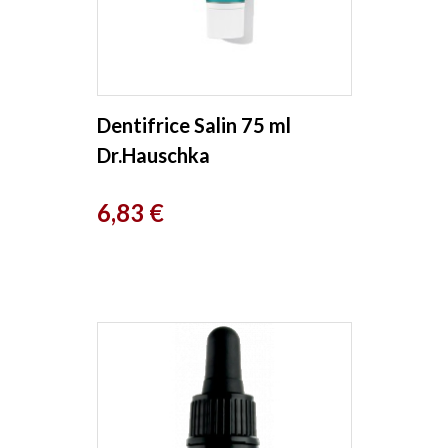
Dentifrice Salin 75 ml
Dr.Hauschka
Prix
6,83 €