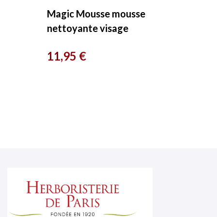
Magic Mousse mousse
nettoyante visage
Concombre 125ml Pulpe De
Prix
11,95 €
Vie