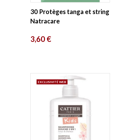
30 Protèges tanga et string
Natracare
Prix
3,60 €
EXCLUSIVITÉ WEB