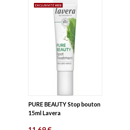
EXCLUSIVITÉ WEB
PURE BEAUTY Stop bouton
15ml Lavera
Prix
11,69 €