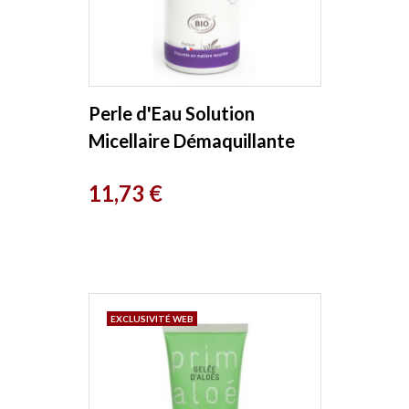
Perle d'Eau Solution
Micellaire Démaquillante
Rose Aloe 300ml Cattier
Prix
11,73 €
EXCLUSIVITÉ WEB