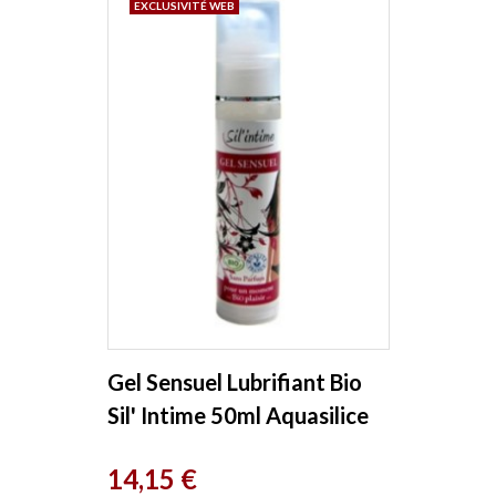
EXCLUSIVITÉ WEB
Gel Sensuel Lubrifiant Bio
Sil' Intime 50ml Aquasilice
Prix
14,15 €