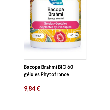
Bacopa Brahmi BIO 60
gélules Phytofrance
Prix
9,84 €