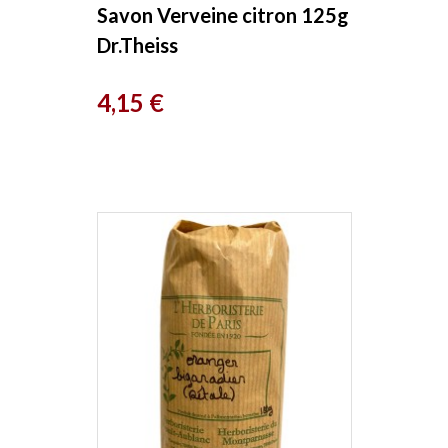
Savon Verveine citron 125g
Dr.Theiss
Prix
4,15 €