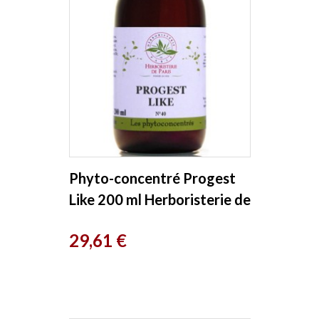
Phyto-concentré Progest
Like 200 ml Herboristerie de
Paris
Prix
29,61 €