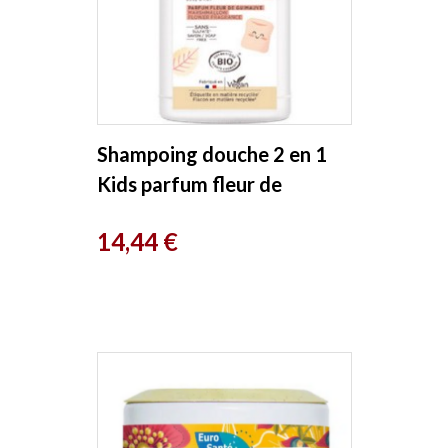
Shampoing douche 2 en 1
Kids parfum fleur de
guimauve 500ml Cattier
Prix
14,44 €