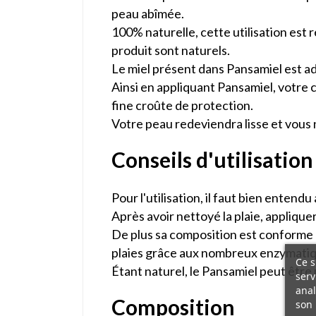
peau abîmée.
100% naturelle, cette utilisation est
produit sont naturels.
Le miel présent dans Pansamiel est ad
Ainsi en appliquant Pansamiel, votre c
fine croûte de protection.
Votre peau redeviendra lisse et vous 
Conseils d'utilisation
Pour l'utilisation, il faut bien entend
Après avoir nettoyé la plaie, applique
De plus sa composition est conforme 
plaies grâce aux nombreux enzymatiqu
Ce s
Étant naturel, le Pansamiel peut être u
serv
anal
Composition
son 