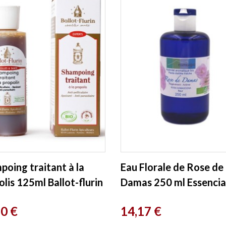
poing traitant à la
Eau Florale de Rose de
lis 125ml Ballot-flurin
Damas 250 ml Essenci
Prix
60 €
14,17 €