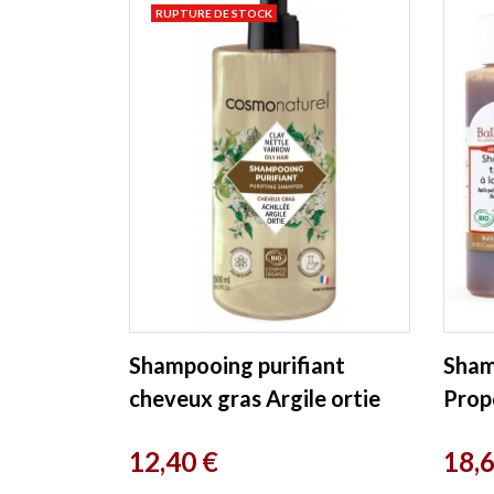
RUPTURE DE STOCK
Shampooing purifiant
Sham
cheveux gras Argile ortie
Propo
500ml Cosmo Naturel
Prix
Prix
12,40 €
18,