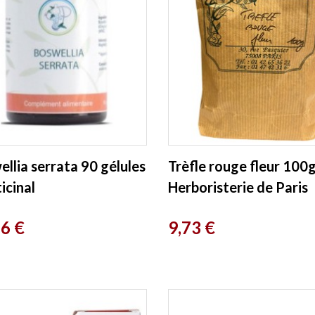
llia serrata 90 gélules
Trèfle rouge fleur 100
icinal
Herboristerie de Paris
Prix
76 €
9,73 €