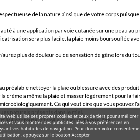
 respectueuse de la nature ainsi que de votre corps puisqu
apté à une application par voie cutanée sur une peau au p
icatrisation sera plus facile, la plaie moins boursouflée av
n'aurez plus de douleur ou de sensation de gêne lors du to
u au préalable nettoyer la plaie ou blessure avec des produi
r la crème a même la plaie et masser légèrement pour la fa
microbiologiquement. Ce qui veut dire que vous pouvez l'a
es naturels présents dans le miel.
ite Web utilise ses propres cookies et ceux de tiers pour améliorer
tilisé par toute la famille, à n'importe quel âge.
ices et vous montrer des publicités liées à vos préférences en
ysant vos habitudes de navigation. Pour donner votre consenteme
utilisation, appuyez sur le bouton Accepter.