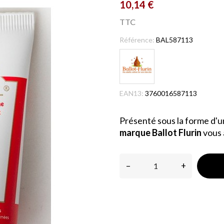
10,14 €
TTC
Référence:
BAL587113
EAN13:
3760016587113
Présenté sous la forme d'un
marque Ballot Flurin
vous a
–
+