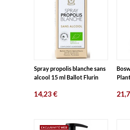
Spray propolis blanche sans
Boswe
alcool 15 ml Ballot Flurin
Plant
Prix
Prix
14,23 €
21,
EXCLUSIVITÉ WEB