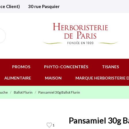
ice Client)
30 rue Pasquier
PROMOS
PHYTO-CONCENTRÉS
TISANES
ALIMENTAIRE
MAISON
MARQUE HERBORISTERIE D
Ruche
Ballot Flurin
Pansamiel 30g Ballot Flurin
Pansamiel 30g Ba
1