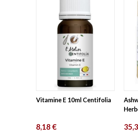
Vitamine E 10ml Centifolia
Ashw
Herbo
Prix
Prix
8,18 €
35,