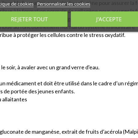
ribue à la formation normale de collagène pour assurer la 
tique de cookies
Personnaliser les cookies
ribue à la formation normale de collagène pour assurer la
REJETER TOUT
J'ACCEPTE
tribue à un métabolisme énergétique normal
ntribue au fonctionnement normal du système immunitaire
ibue à protéger les cellules contre le stress oxydatif.
 le soir, à avaler avec un grand verre d'eau.
n médicament et doit être utilisé dans le cadre d’un régi
rs de portée des jeunes enfants.
allaitantes
gluconate de manganèse, extrait de fruits d’acérola (Malpi