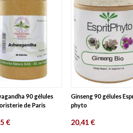
agandha 90 gélules
Ginseng 90 gélules Espr
risterie de Paris
phyto
Prix
35 €
20,41 €