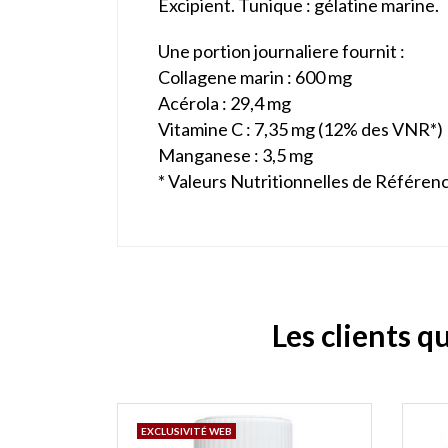
Excipient. Tunique : gélatine marine.
Une portion journaliere fournit :
Collagene marin : 600 mg
Acérola : 29,4 mg
Vitamine C : 7,35 mg (12% des VNR*)
Manganese : 3,5 mg
* Valeurs Nutritionnelles de Référen
Les clients q
EXCLUSIVITÉ WEB