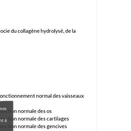
ocie du collagène hydrolysé, de la
e fonctionnement normal des vaisseaux
 nos
fonction normale des os
fonction normale des cartilages
nt à
 fonction normale des gencives