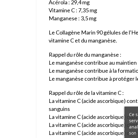
Acérola : 29,4 mg
Vitamine C : 7,35 mg
Manganese : 3,5 mg
Le Collagène Marin 90 gélules de l'He
vitamine C et du manganèse.
Rappel du rôle du manganèse :
Le manganèse contribue au maintien
Le manganèse contribue à la formatio
Le manganèse contribue à protéger les
Rappel du rôle de la vitamine C :
La vitamine C (acide ascorbique) con
sanguins
Ce s
La vitamine C (acide ascorbique) cont
serv
La vitamine C (acide ascorbique) cont
anal
La vitamine C (acide ascorbique) cont
son 