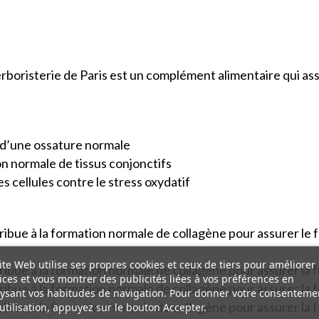
rboristerie de Paris est un complément alimentaire qui ass
 d’une ossature normale
n normale de tissus conjonctifs
 cellules contre le stress oxydatif
tribue à la formation normale de collagène pour assurer l
ite Web utilise ses propres cookies et ceux de tiers pour améliorer
ribue à la formation normale de collagène pour assurer la 
ices et vous montrer des publicités liées à vos préférences en
ribue à la formation normale de collagène pour assurer la 
ysant vos habitudes de navigation. Pour donner votre consenteme
ribue à la formation normale de collagène pour assurer la
utilisation, appuyez sur le bouton Accepter.