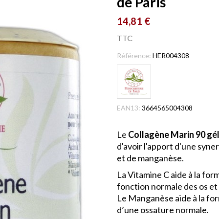
de Paris
14,81 €
TTC
Référence:
HER004308
EAN13:
3664565004308
Le
Collagène Marin 90 gél
d'avoir l'apport d'une syne
et de manganèse.
La Vitamine C aide à la for
fonction normale des os et 
Le Manganèse aide à la for
d’une ossature normale.