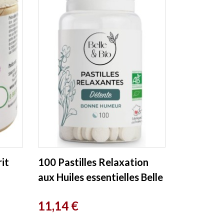
it
100 Pastilles Relaxation
aux Huiles essentielles Belle
et Bio
Prix
11,14 €