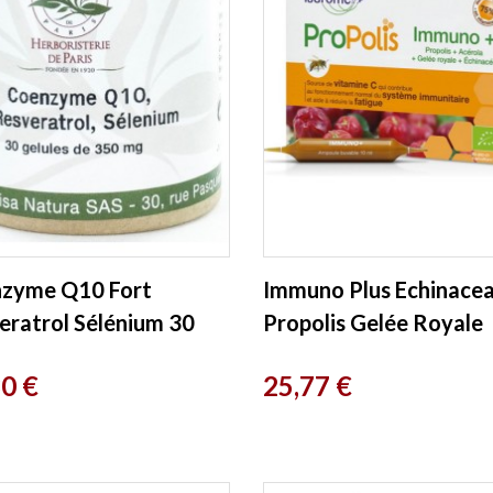
zyme Q10 Fort
Immuno Plus Echinace
eratrol Sélénium 30
Propolis Gelée Royale
es Herboristerie de
Acérola 20 ampoules
Prix
80 €
25,77 €
Ladrôme