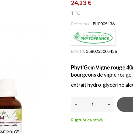
24,23 €
TTC
Référence:
PHF005436
EAN13:
3580253005436
Phyt'Gem Vigne rouge 40
bourgeons de vigne rouge.
extrait hydro-glycériné alc
–
+
Rupture de stock