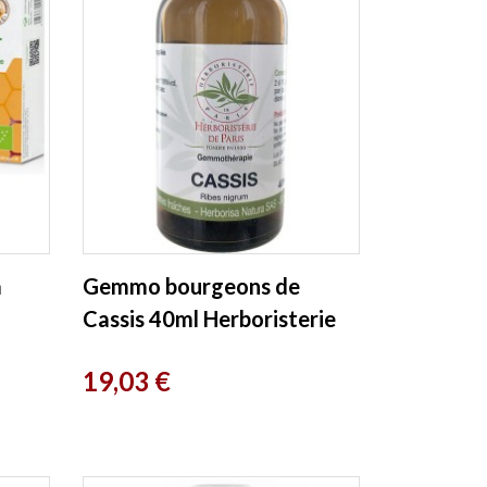
a
Gemmo bourgeons de
Cassis 40ml Herboristerie
de Paris
Prix
19,03 €