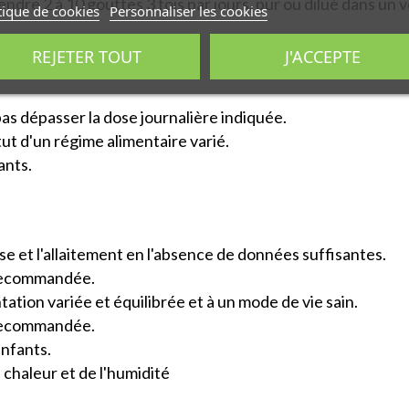
endre 2 à 10 gouttes 3 fois par jours, pur ou dilué dans un v
tique de cookies
Personnaliser les cookies
REJETER TOUT
J'ACCEPTE
 pas dépasser la dose journalière indiquée.
ut d'un régime alimentaire varié.
ants.
et l'allaitement en l'absence de données suffisantes.
 recommandée.
tation variée et équilibrée et à un mode de vie sain.
 recommandée.
enfants.
a chaleur et de l'humidité