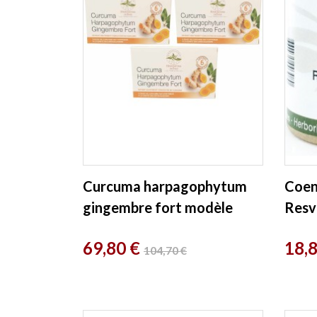
Curcuma harpagophytum
Coen
gingembre fort modèle
Resv
cure de 3 x 60 comprimés...
Gélul
Prix
Prix
Prix
69,80 €
18,
Paris
104,70 €
de
base