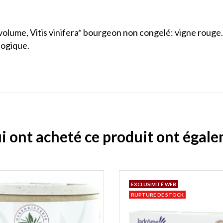
volume, Vitis vinifera* bourgeon non congelé: vigne rouge.
logique.
ui ont acheté ce produit ont égal
EXCLUSIVITÉ WEB
RUPTURE DE STOCK