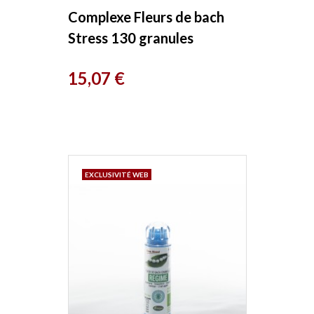
Complexe Fleurs de bach
Stress 130 granules
Macérat aqueux Kosmeo
Prix
15,07 €
EXCLUSIVITÉ WEB