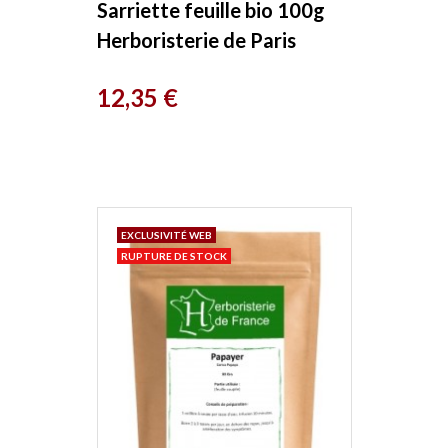
Sarriette feuille bio 100g
Herboristerie de Paris
Prix
12,35 €
EXCLUSIVITÉ WEB
RUPTURE DE STOCK