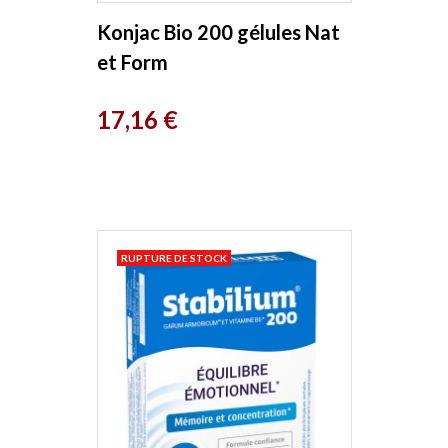
Konjac Bio 200 gélules Nat
et Form
Prix
17,16 €
RUPTURE DE STOCK