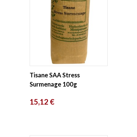
Tisane SAA Stress
Surmenage 100g
Herboristerie de Paris
Prix
15,12 €