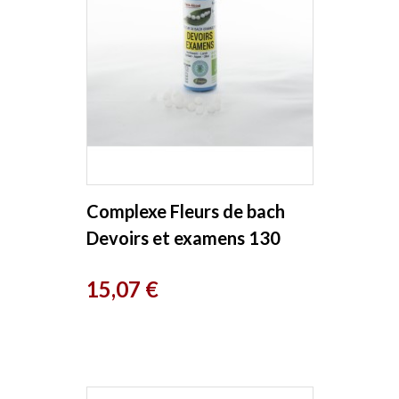
Complexe Fleurs de bach
Devoirs et examens 130
granules Kosmeo
Prix
15,07 €