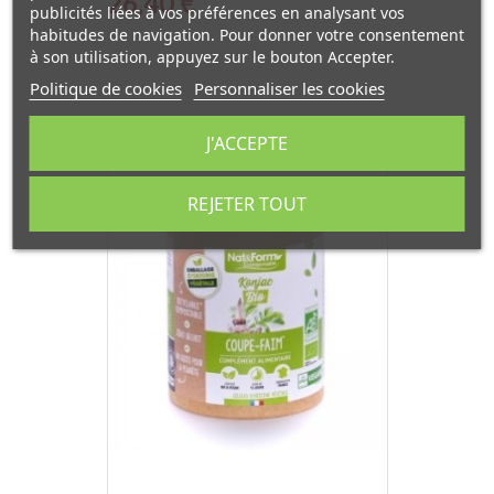
Prix
26,40 €
publicités liées à vos préférences en analysant vos
habitudes de navigation. Pour donner votre consentement
à son utilisation, appuyez sur le bouton Accepter.
Politique de cookies
Personnaliser les cookies
J'ACCEPTE
EXCLUSIVITÉ WEB
REJETER TOUT