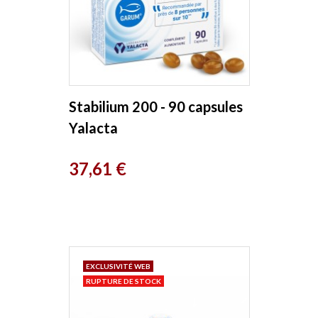
Stabilium 200 - 90 capsules
Yalacta
Prix
37,61 €
EXCLUSIVITÉ WEB
RUPTURE DE STOCK