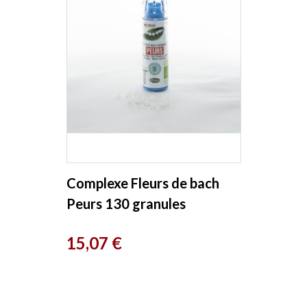
Complexe Fleurs de bach
Peurs 130 granules
Macérat aqueux Kosmeo
Prix
15,07 €