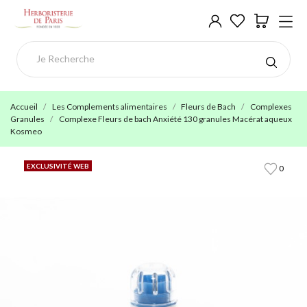
Accueil
Les Complements alimentaires
Fleurs de Bach
Complexes
Granules
Complexe Fleurs de bach Anxiété 130 granules Macérat aqueux
Kosmeo
EXCLUSIVITÉ WEB
0