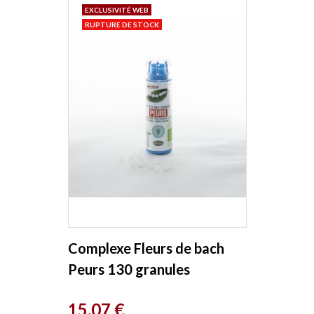
EXCLUSIVITÉ WEB
RUPTURE DE STOCK
Complexe Fleurs de bach
Peurs 130 granules
Macérat aqueux Kosmeo
Prix
15,07 €