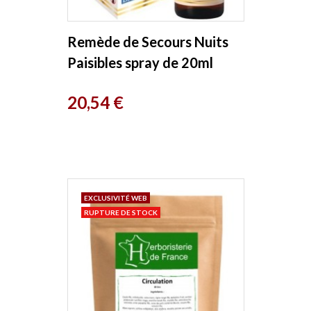
Remède de Secours Nuits
Paisibles spray de 20ml
Biofloral
Prix
20,54 €
EXCLUSIVITÉ WEB
RUPTURE DE STOCK