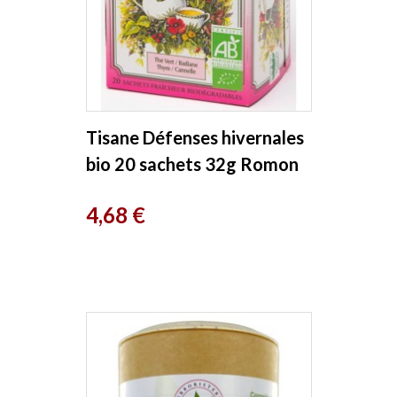
Tisane Défenses hivernales
bio 20 sachets 32g Romon
Nature
Prix
4,68 €