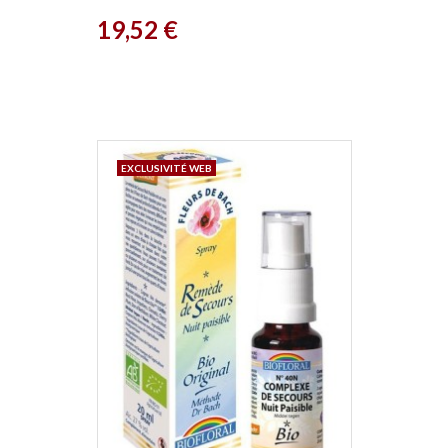
Prix
19,52 €
EXCLUSIVITÉ WEB