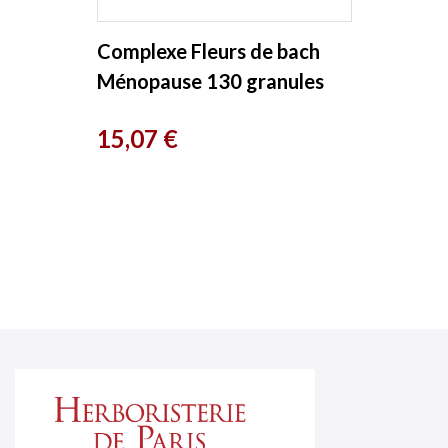
Complexe Fleurs de bach
Ménopause 130 granules
Macérat aqueux Kosmeo
Prix
15,07 €