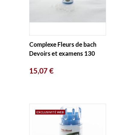
Complexe Fleurs de bach
Devoirs et examens 130
granules Kosmeo
Prix
15,07 €
EXCLUSIVITÉ WEB