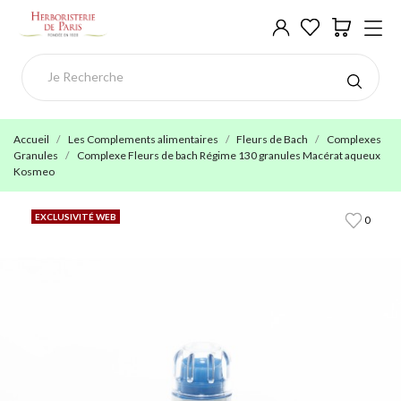
Accueil
Les Complements alimentaires
Fleurs de Bach
Complexes
Granules
Complexe Fleurs de bach Régime 130 granules Macérat aqueux
Kosmeo
EXCLUSIVITÉ WEB
0