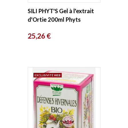
SILI PHYT'S Gel à l'extrait
d'Ortie 200ml Phyts
Prix
25,26 €
EXCLUSIVITÉ WEB