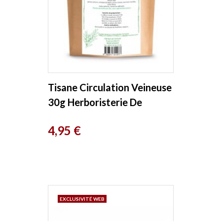
Tisane Circulation Veineuse
30g Herboristerie De
France
Prix
4,95 €
EXCLUSIVITÉ WEB