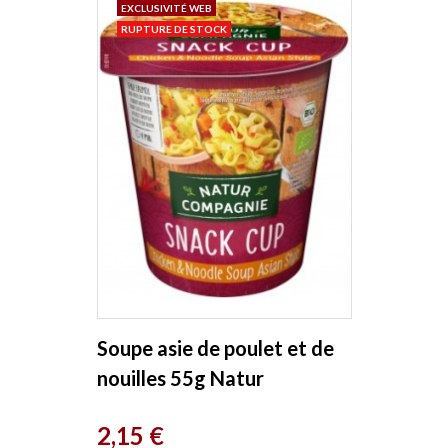
EXCLUSIVITÉ WEB
RUPTURE DE STOCK
Soupe asie de poulet et de
nouilles 55g Natur
Compagnie
Prix
2,15 €