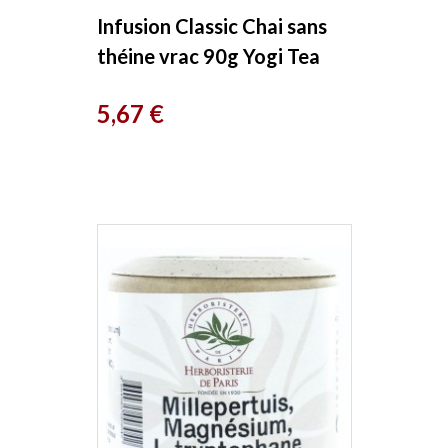
Infusion Classic Chai sans
théine vrac 90g Yogi Tea
Prix
5,67 €