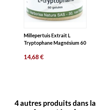
Millepertuis Extrait L
Tryptophane Magnésium 60
Gélules Herboristerie de
Prix
14,68 €
Paris
4 autres produits dans la