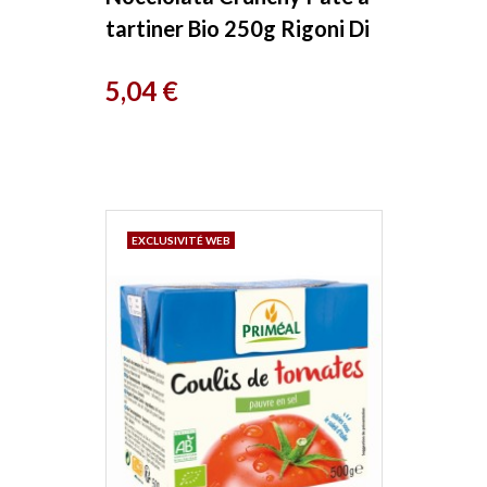
tartiner Bio 250g Rigoni Di
Asiago
Prix
5,04 €
EXCLUSIVITÉ WEB