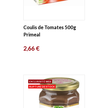
Coulis de Tomates 500g
Primeal
Prix
2,66 €
EXCLUSIVITÉ WEB
RUPTURE DE STOCK