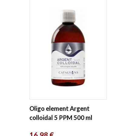
Oligo element Argent
colloidal 5 PPM 500 ml
Catalyons
Prix
16,98 €