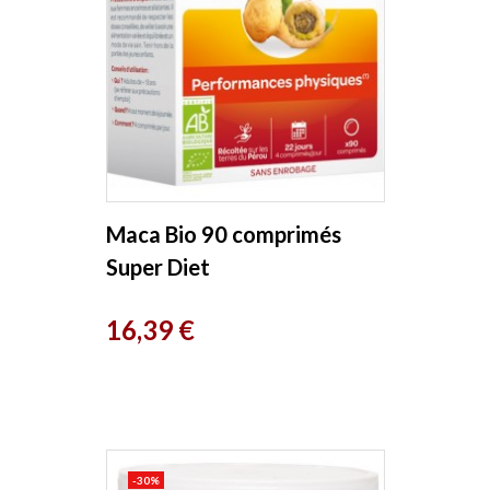
Maca Bio 90 comprimés
Super Diet
Prix
16,39 €
-30%