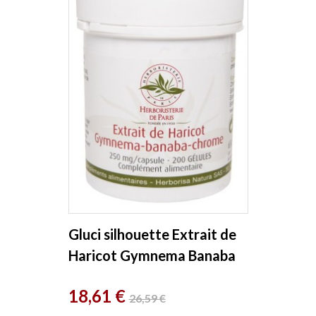
Gluci silhouette Extrait de
Haricot Gymnema Banaba
Chrome 200 Gélules...
Prix
Prix
18,61 €
26,59 €
de