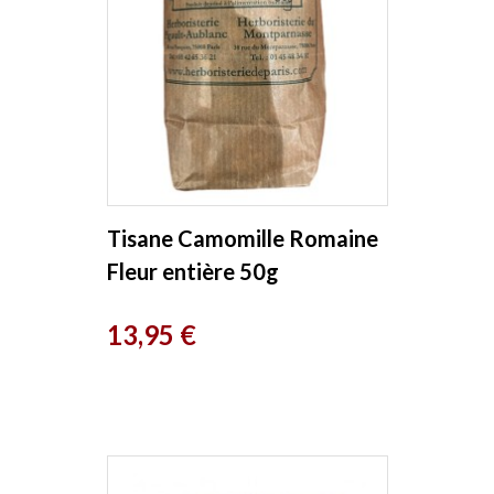
Tisane Camomille Romaine
Fleur entière 50g
Herboristerie de Paris
Prix
13,95 €