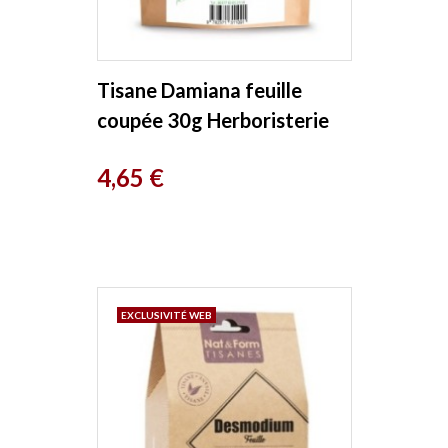
Tisane Damiana feuille
coupée 30g Herboristerie
De France
Prix
4,65 €
EXCLUSIVITÉ WEB