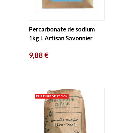
Percarbonate de sodium
1kg L Artisan Savonnier
Entretien
Prix
9,88 €
RUPTURE DE STOCK