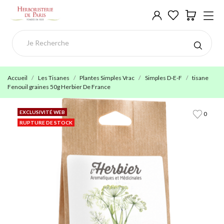
Accueil
Les Tisanes
Plantes Simples Vrac
Simples D-E-F
tisane
Fenouil graines 50g Herbier De France
EXCLUSIVITÉ WEB
0
RUPTURE DE STOCK