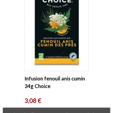
Infusion fenouil anis cumin
34g Choice
Prix
3,08 €