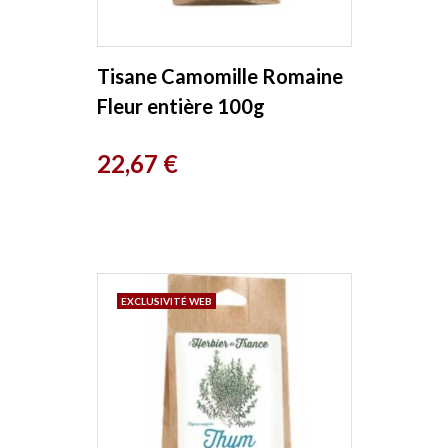
Tisane Camomille Romaine
Fleur entière 100g
Herboristerie de Paris
Prix
22,67 €
EXCLUSIVITÉ WEB