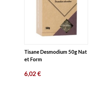
Tisane Desmodium 50g Nat
et Form
Prix
6,02 €