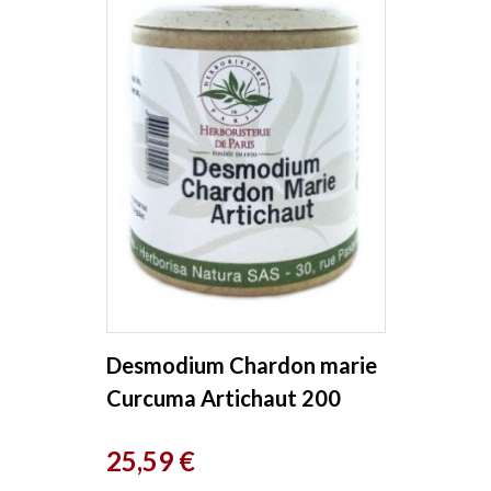
Desmodium Chardon marie
Curcuma Artichaut 200
gélules Herboristerie de
Prix
25,59 €
Paris