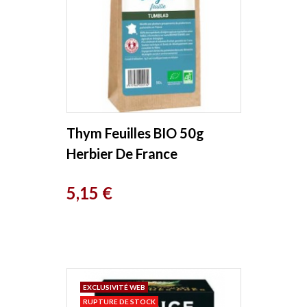
Thym Feuilles BIO 50g
Herbier De France
Prix
5,15 €
EXCLUSIVITÉ WEB
RUPTURE DE STOCK