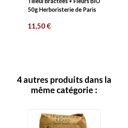
Tilleul Bractées + Fleurs BIO
50g Herboristerie de Paris
Prix
11,50 €
4 autres produits dans la
même catégorie :