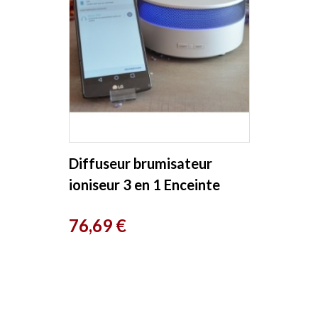
Diffuseur brumisateur
ioniseur 3 en 1 Enceinte
Bluetooth OIA Zen Arome
Prix
76,69 €