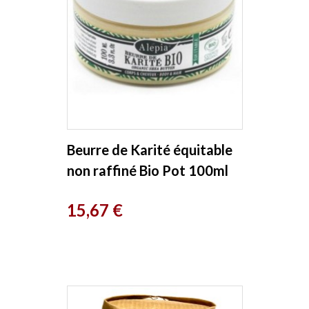
Beurre de Karité équitable
non raffiné Bio Pot 100ml
Alepia
Prix
15,67 €