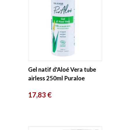
Gel natif d'Aloé Vera tube
airless 250ml Puraloe
Prix
17,83 €