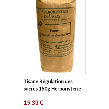
Tisane Régulation des
sucres 150g Herboristerie
de Paris
Prix
19,33 €