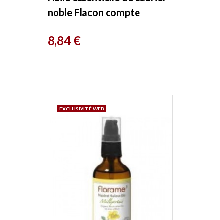
noble Flacon compte
gouttes 5ml Pranarom
Prix
8,84 €
EXCLUSIVITÉ WEB