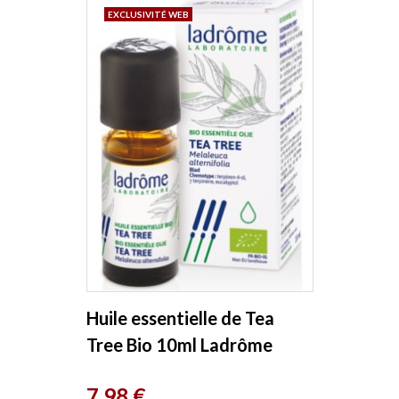
EXCLUSIVITÉ WEB
Huile essentielle de Tea
Tree Bio 10ml Ladrôme
Prix
7,98 €