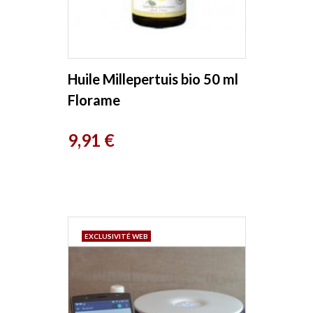
Huile Millepertuis bio 50 ml
Florame
Prix
9,91 €
EXCLUSIVITÉ WEB