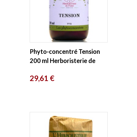
Phyto-concentré Tension
200 ml Herboristerie de
Paris
Prix
29,61 €