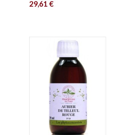
Prix
29,61 €