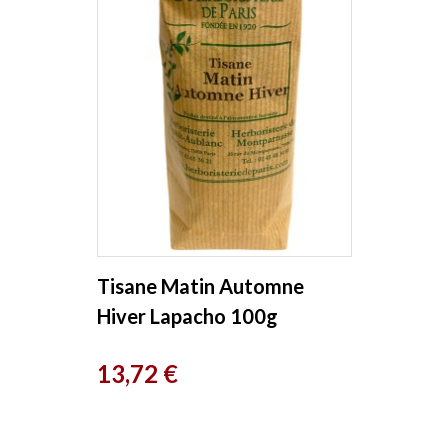
Tisane Matin Automne
Hiver Lapacho 100g
Herboristerie de Paris
Prix
13,72 €