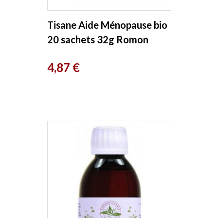
Tisane Aide Ménopause bio
20 sachets 32g Romon
Nature
Prix
4,87 €