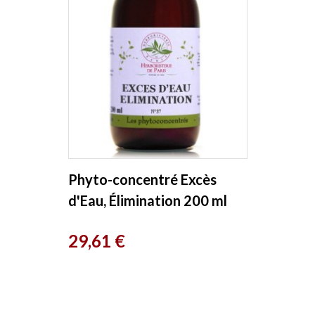
Phyto-concentré Excès
d'Eau, Élimination 200 ml
Herboristerie de Paris
Prix
29,61 €