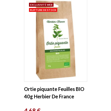
EXCLUSIVITÉ WEB
RUPTURE DE STOCK
Ortie piquante Feuilles BIO
40g Herbier De France
Prix
4,68 €