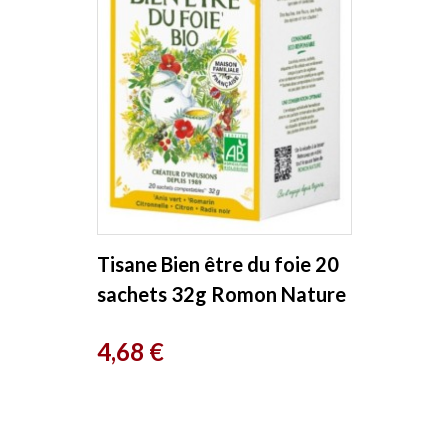
Tisane Bien être du foie 20
sachets 32g Romon Nature
Prix
4,68 €