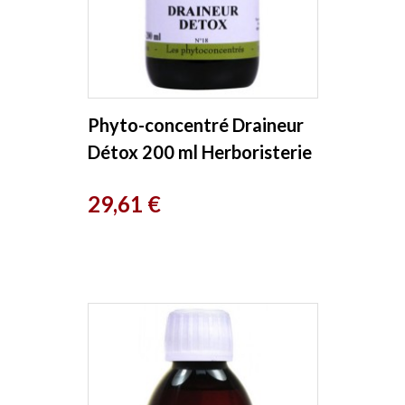
Phyto-concentré Draineur
Détox 200 ml Herboristerie
de Paris
Prix
29,61 €