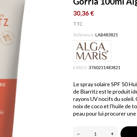
Gorria 100ml Al
30,36 €
TTC
Référence:
LAB483821
EAN13:
3760211483821
Le spray solaire SPF 50 Hu
de Biarritz est le produit 
rayons UV nocifs du soleil.
noix de coco et l'huile de 
peau pour lui procurer une
–
+