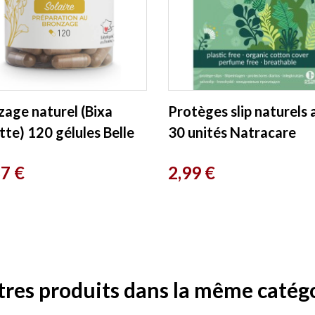
zage naturel (Bixa
Protèges slip naturels 
te) 120 gélules Belle
30 unités Natracare
o
Prix
37 €
2,99 €
tres produits dans la même catégo