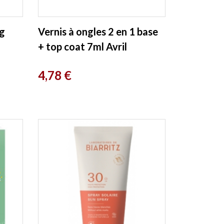
ng
Vernis à ongles 2 en 1 base
+ top coat 7ml Avril
Prix
4,78 €