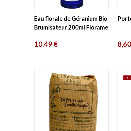
Eau florale de Géranium Bio
Port
Brumisateur 200ml Florame
Prix
Prix
10,49 €
8,60
EXC