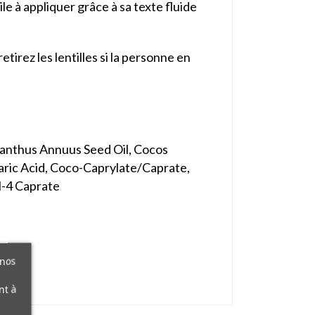
ile à appliquer grâce à sa texte fluide
tirez les lentilles si la personne en
lianthus Annuus Seed Oil, Cocos
earic Acid, Coco-Caprylate/Caprate,
l-4 Caprate
 nos
nt à