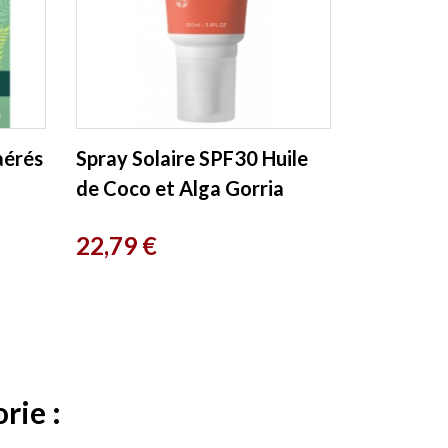
aérés
Spray Solaire SPF30 Huile
de Coco et Alga Gorria
100ml Alga Maris
Prix
22,79 €
rie :