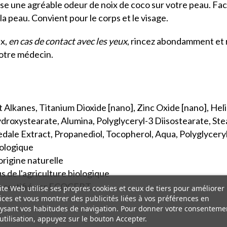
laisse une agréable odeur de noix de coco sur votre peau. Fac
la peau. Convient pour le corps et le visage.
ux,
en cas de contact avec les yeux
, rincez abondamment et re
votre médecin.
t Alkanes, Titanium Dioxide [nano], Zinc Oxide [nano], He
ydroxystearate, Alumina, Polyglyceryl-3 Diisostearate, St
edale Extract, Propanediol, Tocopherol, Aqua, Polyglycery
biologique
origine naturelle
s de l'agriculture biologique
 certifié par ECOCERT.
ite Web utilise ses propres cookies et ceux de tiers pour améliorer
ices et vous montrer des publicités liées à vos préférences en
ysant vos habitudes de navigation. Pour donner votre consenteme
utilisation, appuyez sur le bouton Accepter.