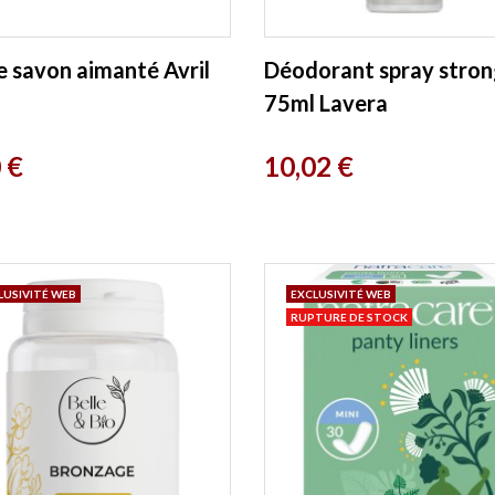
e savon aimanté Avril
Déodorant spray stro
75ml Lavera
Prix
 €
10,02 €
LUSIVITÉ WEB
EXCLUSIVITÉ WEB
RUPTURE DE STOCK