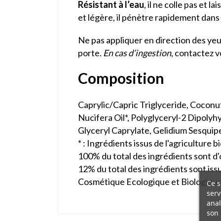
Résistant à l’eau
, il ne colle pas et 
et légère, il pénètre rapidement dans 
Ne pas appliquer en direction des ye
porte.
En cas d’ingestion
, contactez 
Composition
Caprylic/Capric Triglyceride, Coconu
Nucifera Oil*, Polyglyceryl-2 Dipolyh
Glyceryl Caprylate, Gelidium Sesquip
* : Ingrédients issus de l'agriculture 
100% du total des ingrédients sont d'
12% du total des ingrédients sont issu
Cosmétique Ecologique et Biologique
Ce s
serv
anal
son 