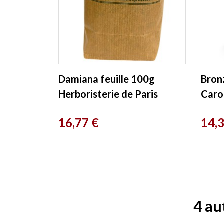
Damiana feuille 100g
Bron
Herboristerie de Paris
Carot
et Bi
Prix
Prix
16,77 €
14,
4 au