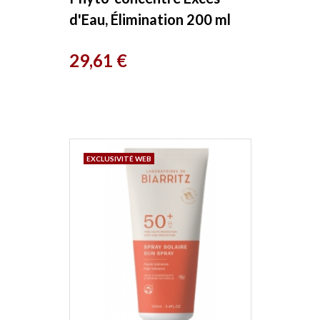
d'Eau, Élimination 200 ml
Herboristerie de Paris
Prix
29,61 €
EXCLUSIVITÉ WEB