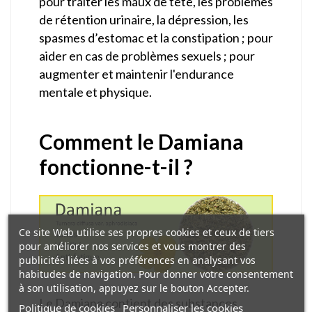
pour traiter les maux de tête, les problèmes
de rétention urinaire, la dépression, les
spasmes d’estomac et la constipation ; pour
aider en cas de problèmes sexuels ; pour
augmenter et maintenir l'endurance
mentale et physique.
Comment le Damiana
fonctionne-t-il ?
Ce site Web utilise ses propres cookies et ceux de tiers
pour améliorer nos services et vous montrer des
publicités liées à vos préférences en analysant vos
habitudes de navigation. Pour donner votre consentement
à son utilisation, appuyez sur le bouton Accepter.
Le Damiana contient des substances
Politique de cookies
Personnaliser les cookies