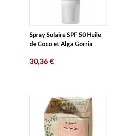
Spray Solaire SPF 50 Huile
de Coco et Alga Gorria
100ml Alga maris
Prix
30,36 €