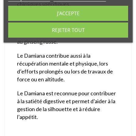
chimiques spécifiques.
J'ACCEPTE
Le Damiana aide l'activité et la
performance mentale et cognitive et est
REJETER TOUT
souvent associée au Ginseng, à la Maca ou
au ginseng russe.
Le Damiana contribue aussi à la
récupération mentale et physique, lors
d’efforts prolongés ou lors de travaux de
force ou en altitude.
Le Damiana est reconnue pour contribuer
à la satiété digestive et permet d’aider à la
gestion de la silhouette et à réduire
l’appétit.