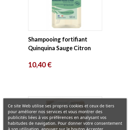
Shampooing fortifiant
Quinquina Sauge Citron
500 ml CÉ’BIO
Prix
10,40 €
Ce site Web utilise ses propres cookies et ceux de tiers
pour améliorer nos services et vous montrer des
publicités liées à vos préférences en analysant vos
habitudes de navigation. Pour donner votre consentement
à son utilisation, appuyez sur le bouton Accepter.