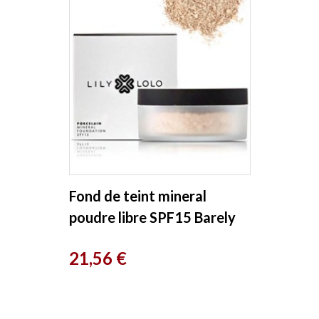
Fond de teint mineral
poudre libre SPF15 Barely
Buff 10g Lily Lolo
Prix
21,56 €