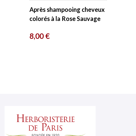
Après shampooing cheveux
colorés à la Rose Sauvage
Soft Wild Rose 180ml
Prix
8,00 €
Urtekram