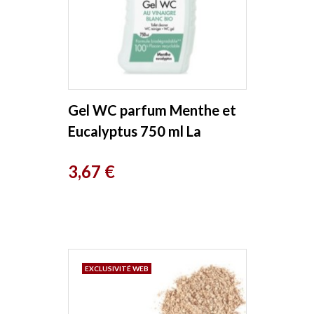
Gel WC parfum Menthe et
Eucalyptus 750 ml La
Fourmi Verte
Prix
3,67 €
EXCLUSIVITÉ WEB