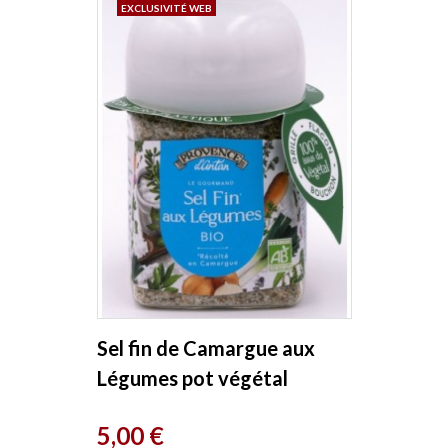
EXCLUSIVITÉ WEB
Sel fin de Camargue aux
Légumes pot végétal
biodégradable 90g
Prix
5,00 €
Provence D Antan