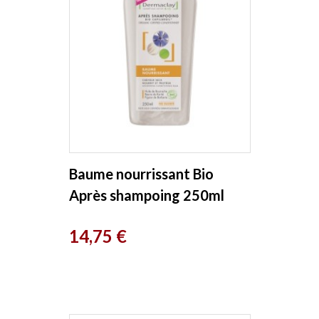
Baume nourrissant Bio
Après shampoing 250ml
Dermaclay
Prix
14,75 €