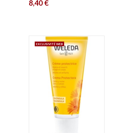
Prix
8,40 €
EXCLUSIVITÉ WEB