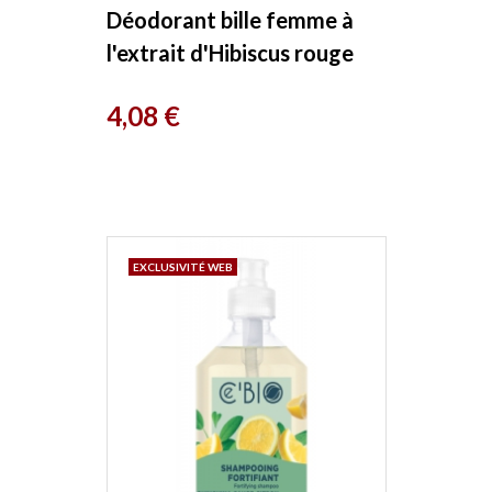
Déodorant bille femme à
l'extrait d'Hibiscus rouge
bio 50ml Avril
Prix
4,08 €
EXCLUSIVITÉ WEB