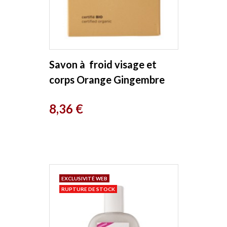
Savon à froid visage et
corps Orange Gingembre
100g Avril
Prix
8,36 €
EXCLUSIVITÉ WEB
RUPTURE DE STOCK