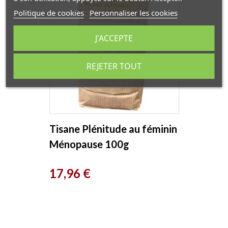
Politique de cookies
Personnaliser les cookies
J'ACCEPTE
REJETER TOUT
Tisane Plénitude au féminin
Ménopause 100g
Herboristerie de Paris
Prix
17,96 €