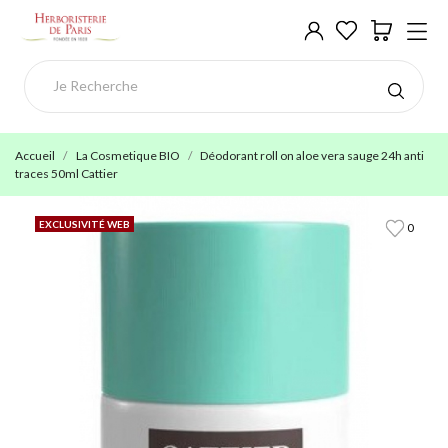
Accueil
La Cosmetique BIO
Déodorant roll on aloe vera sauge 24h anti
traces 50ml Cattier
EXCLUSIVITÉ WEB
0