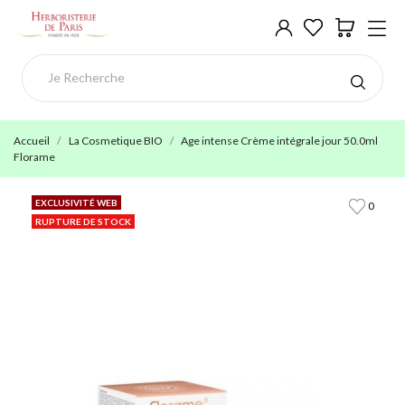
Accueil
La Cosmetique BIO
Age intense Crème intégrale jour 50.0ml
Florame
EXCLUSIVITÉ WEB
0
RUPTURE DE STOCK