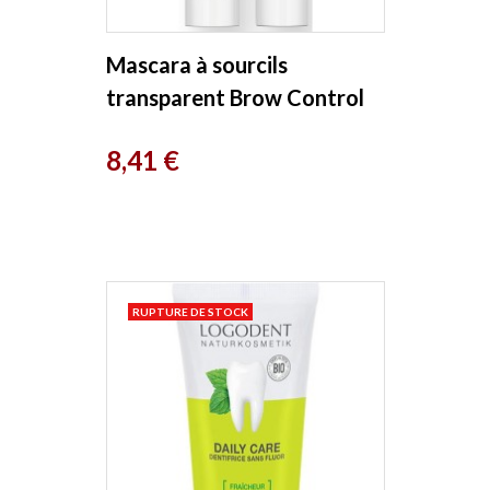
Mascara à sourcils
transparent Brow Control
8.5ml Lavera
Prix
8,41 €
RUPTURE DE STOCK