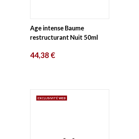
Age intense Baume
restructurant Nuit 50ml
Florame
Prix
44,38 €
EXCLUSIVITÉ WEB