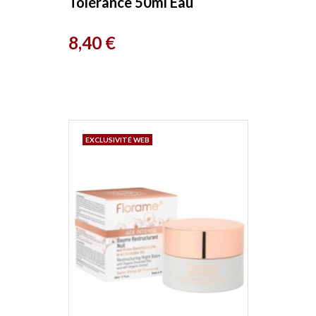
Tolérance 50ml Eau
Thermale de Jonzac
Prix
8,40 €
EXCLUSIVITÉ WEB