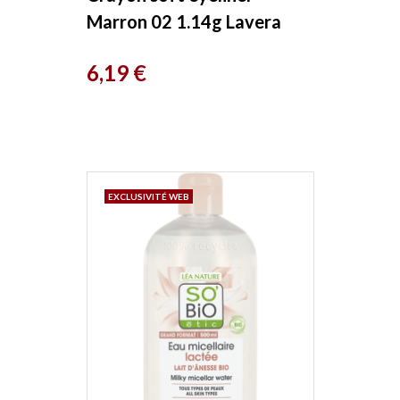
Marron 02 1.14g Lavera
Prix
6,19 €
EXCLUSIVITÉ WEB