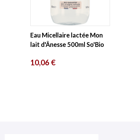
Eau Micellaire lactée Mon
lait d'Ânesse 500ml So'Bio
étic
Prix
10,06 €