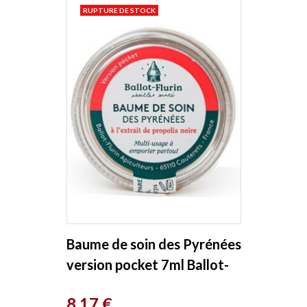
RUPTURE DE STOCK
Baume de soin des Pyrénées
version pocket 7ml Ballot-
flurin
Prix
8,17 €