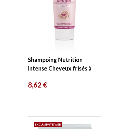
Shampoing Nutrition
intense Cheveux frisés à
crépus 250ml Energie Fruit
Prix
8,62 €
EXCLUSIVITÉ WEB