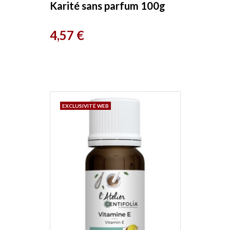
Karité sans parfum 100g
Cosmo Naturel
Prix
4,57 €
EXCLUSIVITÉ WEB