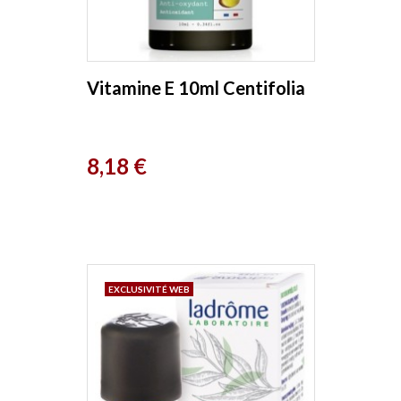
Vitamine E 10ml Centifolia
Prix
8,18 €
EXCLUSIVITÉ WEB