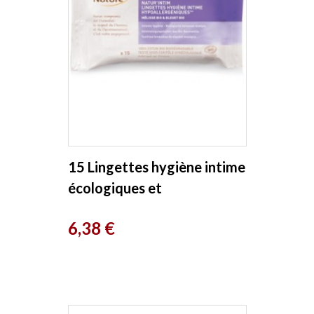
15 Lingettes hygiène intime
écologiques et
biodégradables Douce
Prix
6,38 €
Nature