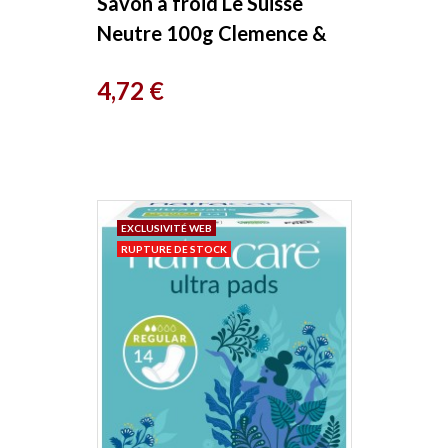
Savon à froid Le Suisse
Neutre 100g Clemence &
Vivien
Prix
4,72 €
EXCLUSIVITÉ WEB
RUPTURE DE STOCK