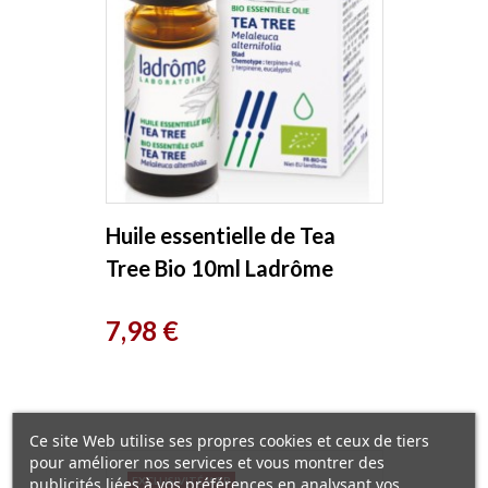
Huile essentielle de Tea
Tree Bio 10ml Ladrôme
Prix
7,98 €
Ce site Web utilise ses propres cookies et ceux de tiers
pour améliorer nos services et vous montrer des
publicités liées à vos préférences en analysant vos
EXCLUSIVITÉ WEB