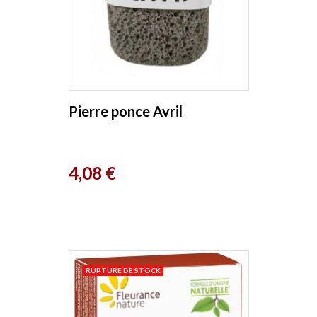
Pierre ponce Avril
Prix
4,08 €
RUPTURE DE STOCK