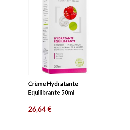
Crème Hydratante
Equilibrante 50ml
Dermaclay
Prix
26,64 €