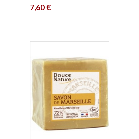
Prix
7,60 €