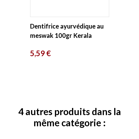
Dentifrice ayurvédique au
meswak 100gr Kerala
Nature
Prix
5,59 €
4 autres produits dans la
même catégorie :