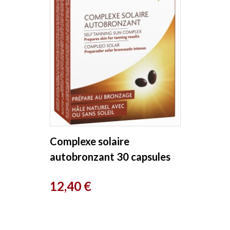
Complexe solaire
autobronzant 30 capsules
Fleurance Nature
Prix
12,40 €