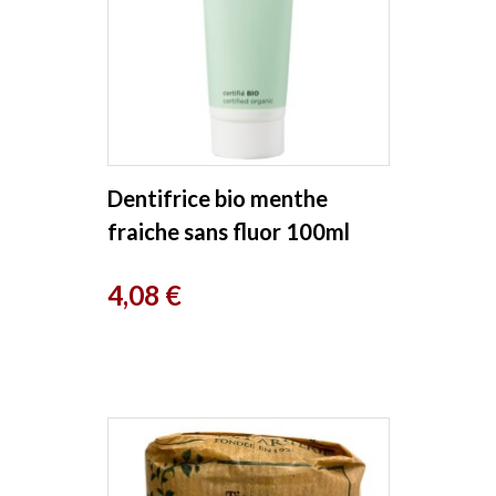
Dentifrice bio menthe
fraiche sans fluor 100ml
Avril
Prix
4,08 €