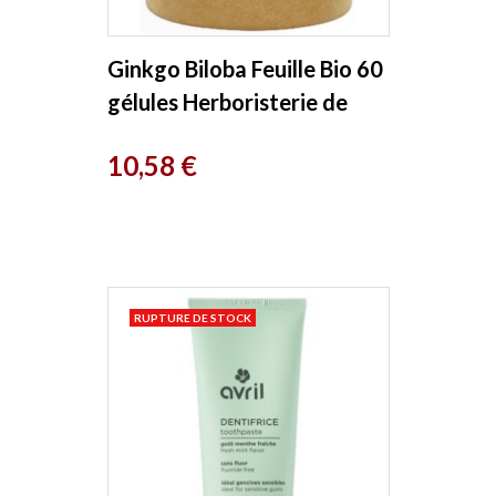
Ginkgo Biloba Feuille Bio 60
gélules Herboristerie de
Paris
Prix
10,58 €
RUPTURE DE STOCK