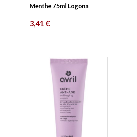
Menthe 75ml Logona
Prix
3,41 €