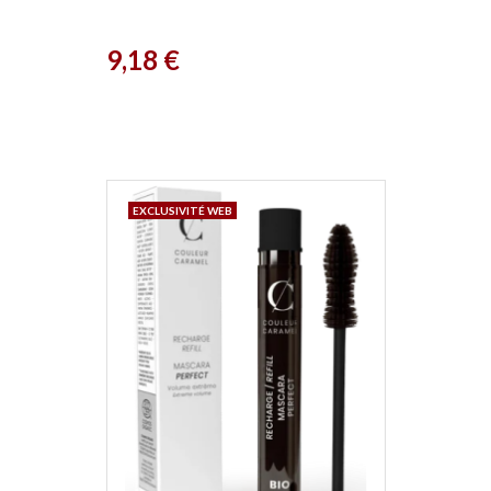
Prix
9,18 €
EXCLUSIVITÉ WEB