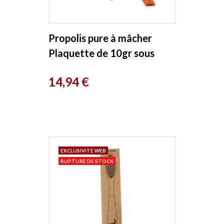
Propolis pure à mâcher
Plaquette de 10gr sous
cellophane Propolia
Prix
14,94 €
EXCLUSIVITÉ WEB
RUPTURE DE STOCK