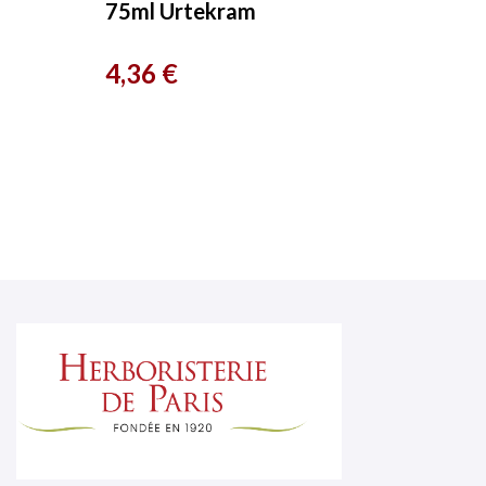
75ml Urtekram
Prix
4,36 €