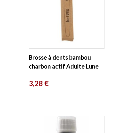
Brosse à dents bambou
charbon actif Adulte Lune
Lov'Frog
Prix
3,28 €