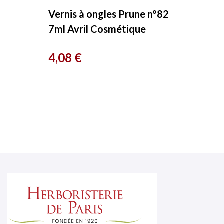
Vernis à ongles Prune n°82
7ml Avril Cosmétique
Prix
4,08 €