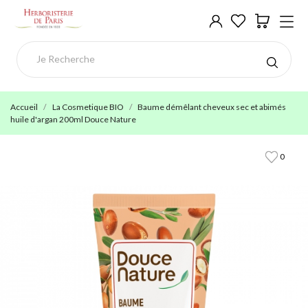
Accueil
La Cosmetique BIO
Baume démêlant cheveux sec et abimés
huile d'argan 200ml Douce Nature
0