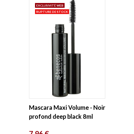
EXCLUSIVITÉ WEB
RUPTURE DE STOCK
Mascara Maxi Volume - Noir
profond deep black 8ml
Benecos
Prix
7,96 €