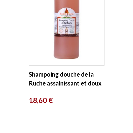
Shampoing douche de la
Ruche assainissant et doux
propolis miel 500ml Ballot...
Prix
18,60 €