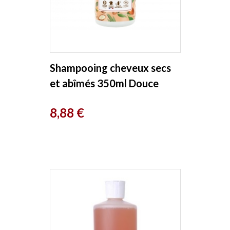
Shampooing cheveux secs
et abîmés 350ml Douce
Nature
Prix
8,88 €