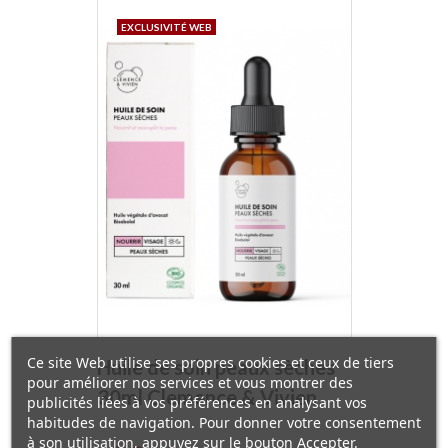
EXCLUSIVITÉ WEB
Ce site Web utilise ses propres cookies et ceux de tiers
Huile de soin peaux sèches
pour améliorer nos services et vous montrer des
30ml Clemence & Vivien
publicités liées à vos préférences en analysant vos
habitudes de navigation. Pour donner votre consentement
à son utilisation, appuyez sur le bouton Accepter.