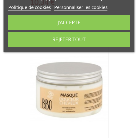
Prix
10,34 €
Politique de cookies
Personnaliser les cookies
J'ACCEPTE
REJETER TOUT
RUPTURE DE STOCK