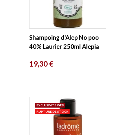
Shampoing d'Alep No poo
40% Laurier 250ml Alepia
Prix
19,30 €
EXCLUSIVITÉ WEB
RUPTURE DE STOCK