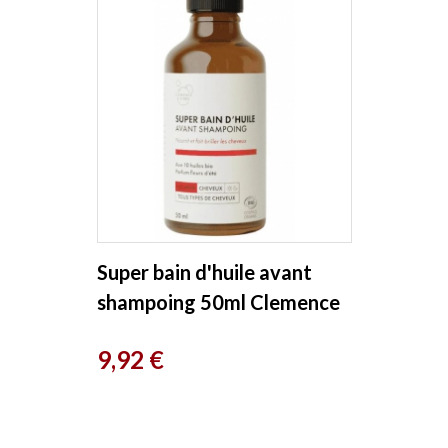
Super bain d'huile avant
shampoing 50ml Clemence
& Vivien
Prix
9,92 €