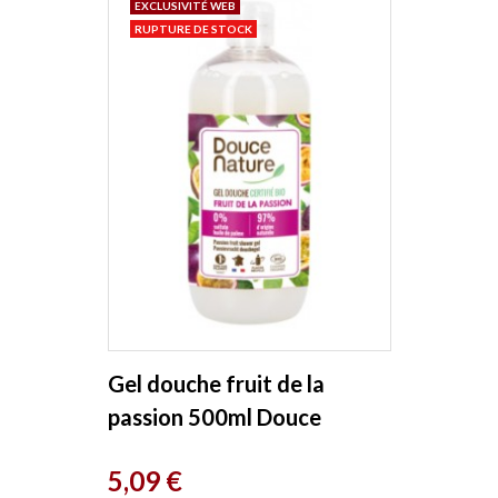
EXCLUSIVITÉ WEB
RUPTURE DE STOCK
Gel douche fruit de la
passion 500ml Douce
Nature
Prix
5,09 €