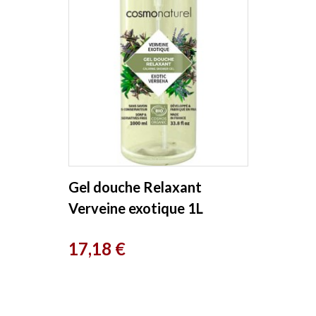
Gel douche Relaxant
Verveine exotique 1L
Cosmo Naturel
Prix
17,18 €