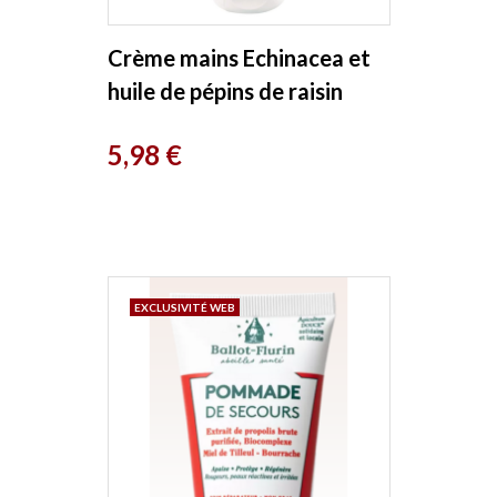
Crème mains Echinacea et
huile de pépins de raisin
125ml Eco Cosmetics
Prix
5,98 €
EXCLUSIVITÉ WEB