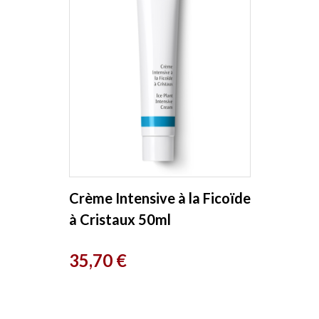
Crème Intensive à la Ficoïde
à Cristaux 50ml
Dr.Hauschka
Prix
35,70 €