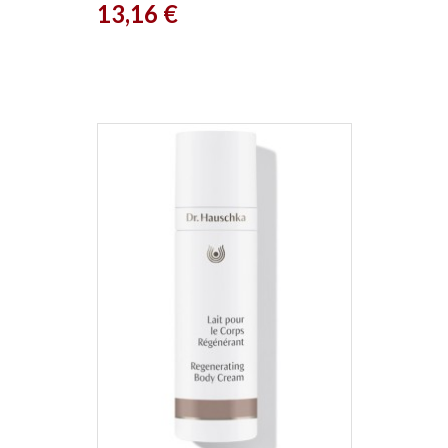
Prix
13,16 €