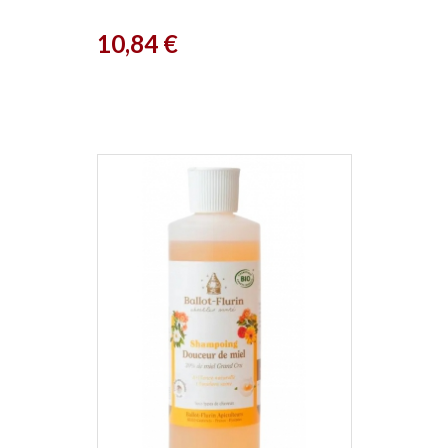
Ballot Flurin
Prix
10,84 €