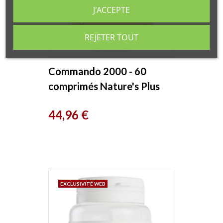
J'ACCEPTE
REJETER TOUT
Commando 2000 - 60
comprimés Nature's Plus
Prix
44,96 €
EXCLUSIVITÉ WEB