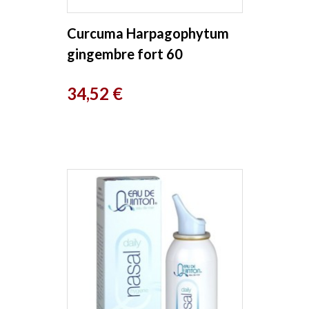
Curcuma Harpagophytum
gingembre fort 60
comprimés Herboristerie de
Prix
34,52 €
Paris