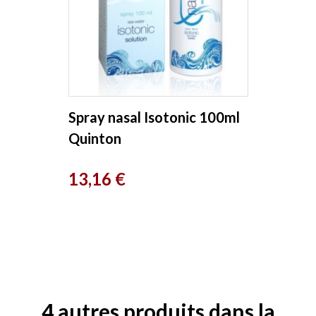
Spray nasal Isotonic 100ml
Quinton
Prix
13,16 €
4 autres produits dans la