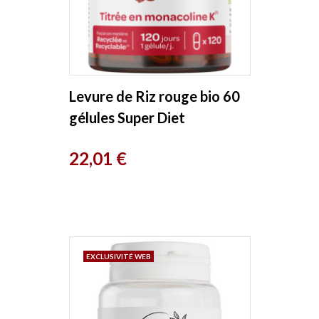
Levure de Riz rouge bio 60
gélules Super Diet
Prix
22,01 €
EXCLUSIVITÉ WEB