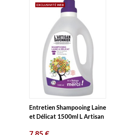
EXCLUSIVITÉ WEB
Entretien Shampooing Laine
et Délicat 1500ml L Artisan
Savonnier
Prix
7,85 €