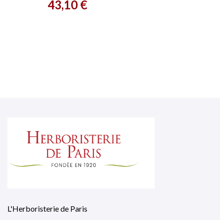
Prix
43,10 €
L'Herboristerie de Paris