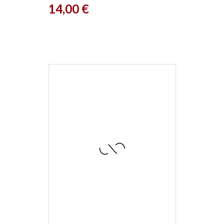
Prix
14,00 €