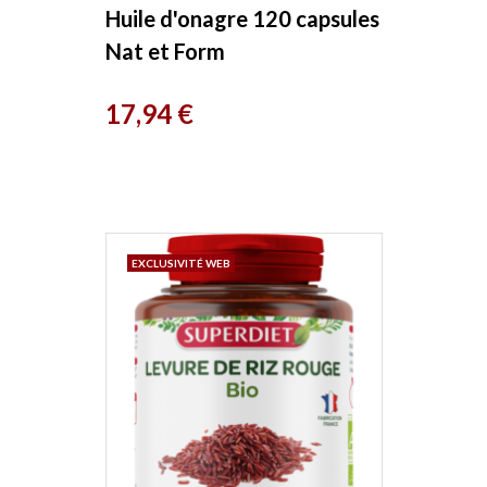
Huile d'onagre 120 capsules
Nat et Form
Prix
17,94 €
EXCLUSIVITÉ WEB