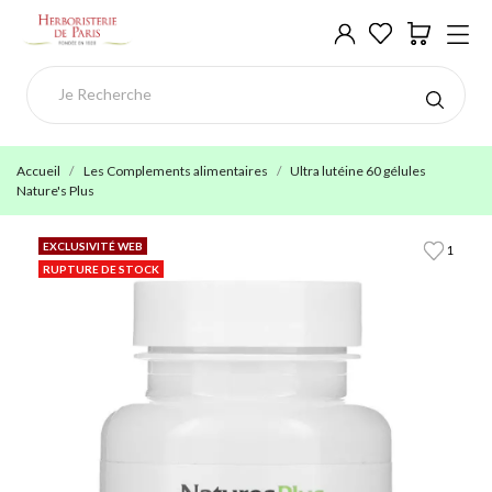
Accueil
Les Complements alimentaires
Ultra lutéine 60 gélules
Nature's Plus
EXCLUSIVITÉ WEB
1
RUPTURE DE STOCK