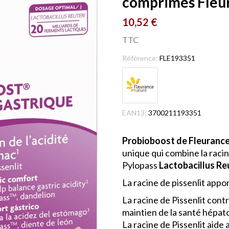
comprimés Fleu
10,52 €
TTC
Référence:
FLE193351
EAN13:
3700211193351
Probioboost de Fleuranc
unique qui combine la racin
Pylopass
Lactobacillus Reu
La racine de pissenlit appor
La racine de Pissenlit cont
maintien de la santé hépato
La racine de Pissenlit aide 