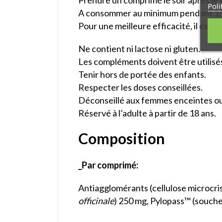
Prendre un comprimé le soir après le 
Poli
A consommer au minimum pendant 15 jo
Pour une meilleure efficacité, il es
Ne contient ni lactose ni gluten.
Les compléments doivent être utilisés 
Tenir hors de portée des enfants.
Respecter les doses conseillées.
Déconseillé aux femmes enceintes ou 
Réservé à l’adulte à partir de 18 ans.
Composition
_Par comprimé
:
Antiagglomérants (cellulose microcrist
officinale
) 250 mg, Pylopass™ (souch