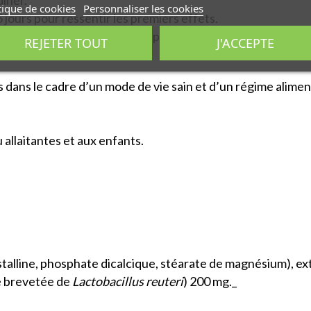
dîner.
tique de cookies
Personnaliser les cookies
urs pour ressentir les premiers effets.
t recommandé d’en consommer pendant 1 mois, à renouveler 
REJETER TOUT
J'ACCEPTE
dans le cadre d’un mode de vie sain et d’un régime aliment
allaitantes et aux enfants.
alline, phosphate dicalcique, stéarate de magnésium), extra
e brevetée de
Lactobacillus reuteri
) 200 mg._