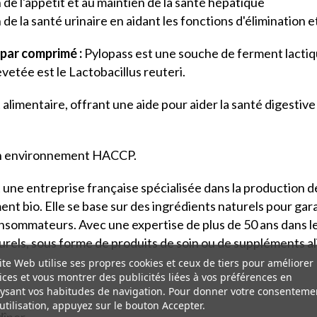
n de l'appétit et au maintien de la santé hépatique
 de la santé urinaire en aidant les fonctions d'élimination 
 par comprimé :
Pylopass est une souche de ferment lactiq
vetée est le Lactobacillus reuteri.
mentaire, offrant une aide pour aider la santé digestive et
 en environnement HACCP.
 une entreprise française spécialisée dans la production 
t bio. Elle se base sur des ingrédients naturels pour gar
onsommateurs. Avec une expertise de plus de 50 ans dans 
urels, sous forme de produits de soin ou de suppléments al
ite Web utilise ses propres cookies et ceux de tiers pour améliorer
ices et vous montrer des publicités liées à vos préférences en
ysant vos habitudes de navigation. Pour donner votre consenteme
utilisation, appuyez sur le bouton Accepter.