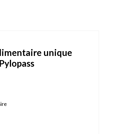
limentaire unique
 Pylopass
aire