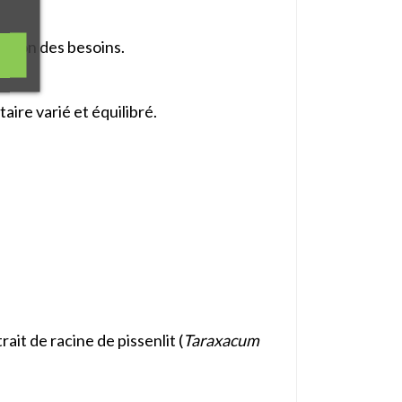
selon des besoins.
aire varié et équilibré.
it de racine de pissenlit (
Taraxacum