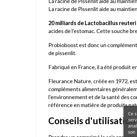
La racine de Pissenlit aide au maintie
La racine de Pissenlit aide au maintien
20 milliards de Lactobacillus reuteri
acides de l'estomac. Cette souche bre
Probioboost est donc un complément ali
de pissenlit.
Fabriqué en France, il a été produit
Fleurance Nature, créée en 1972, est
compléments alimentaires généralemen
l'environnement et de la santé des c
référence en matière de produits nat
Ce s
Conseils d'utilisation
serv
anal
son 