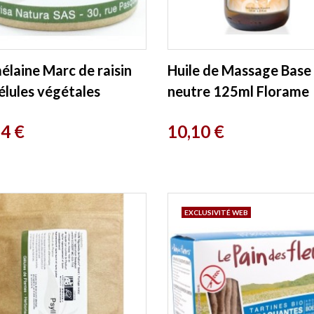
élaine Marc de raisin
Huile de Massage Base
élules végétales
neutre 125ml Florame
risterie de Paris
Prix
74 €
10,10 €
EXCLUSIVITÉ WEB