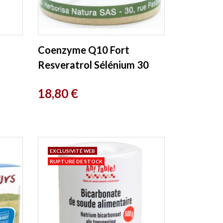
Coenzyme Q10 Fort
Resveratrol Sélénium 30
Gélules Herboristerie de
Prix
18,80 €
Paris
EXCLUSIVITÉ WEB
RUPTURE DE STOCK