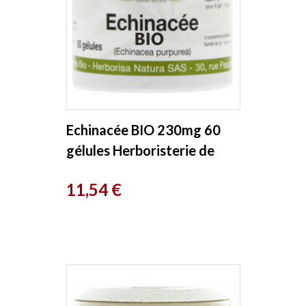
Echinacée BIO 230mg 60
gélules Herboristerie de
Paris
Prix
11,54 €