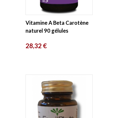
Vitamine A Beta Carotène
naturel 90 gélules
végétales Equi Nutri
Prix
28,32 €