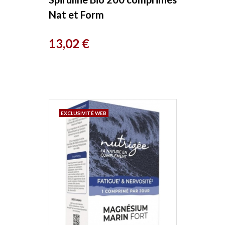
Nat et Form
Prix
13,02 €
EXCLUSIVITÉ WEB