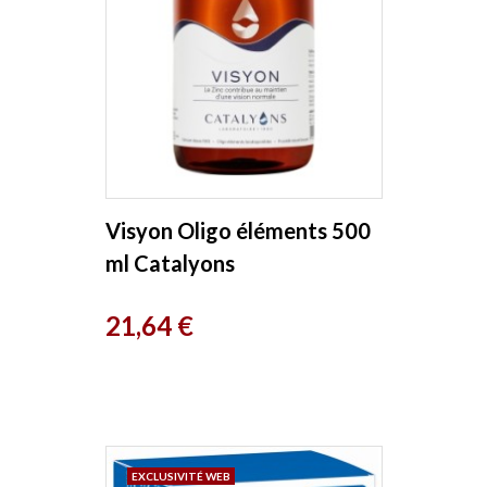
Visyon Oligo éléments 500
ml Catalyons
Prix
21,64 €
EXCLUSIVITÉ WEB