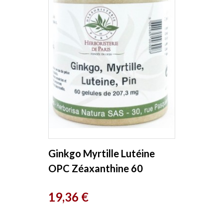
Ginkgo Myrtille Lutéine
OPC Zéaxanthine 60
Gélules Herboristerie de
Prix
19,36 €
Paris