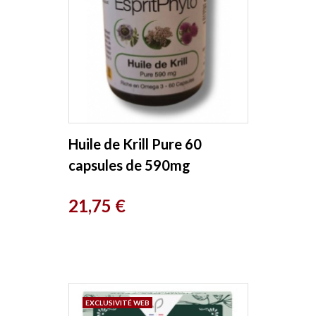
Huile de Krill Pure 60
capsules de 590mg
EspritPhyto
Prix
21,75 €
EXCLUSIVITÉ WEB