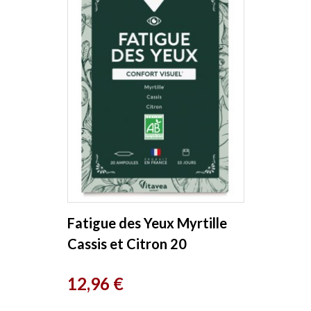
Fatigue des Yeux Myrtille
Cassis et Citron 20
ampoules de 10ml Bio
Prix
12,96 €
Conseils