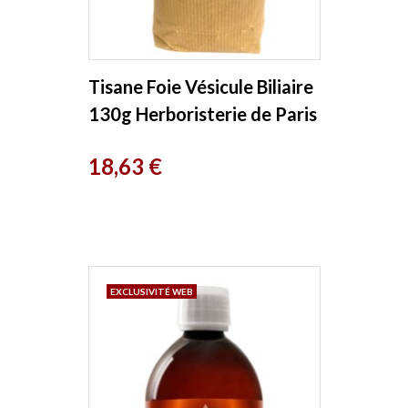
Tisane Foie Vésicule Biliaire
130g Herboristerie de Paris
Prix
18,63 €
EXCLUSIVITÉ WEB