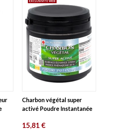
EXCLUSIVITÉ WEB
eur
Charbon végétal super
e
activé Poudre Instantanée
150g Vecteur Sante
Prix
15,81 €