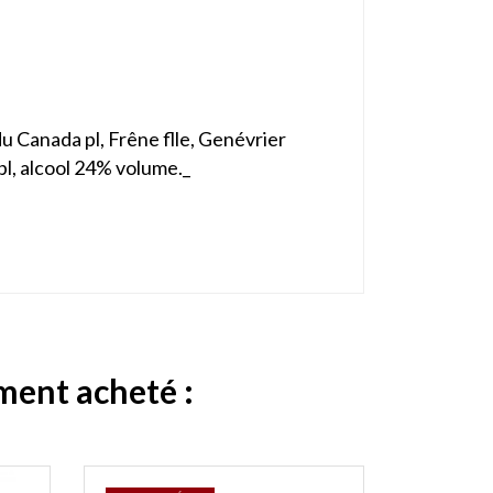
 du Canada pl, Frêne flle, Genévrier
 pl, alcool 24% volume._
ement acheté :