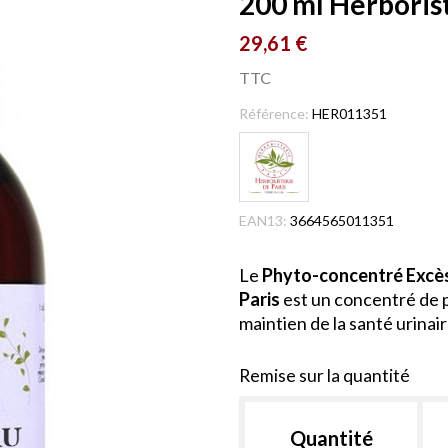
200 ml Herborist
29,61 €
TTC
Référence:
HER011351
EAN13:
3664565011351
Le
Phyto-concentré Excès 
Paris
est un concentré de 
maintien de la santé urinair
Remise sur la quantité
Quantité