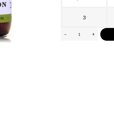
3
–
+