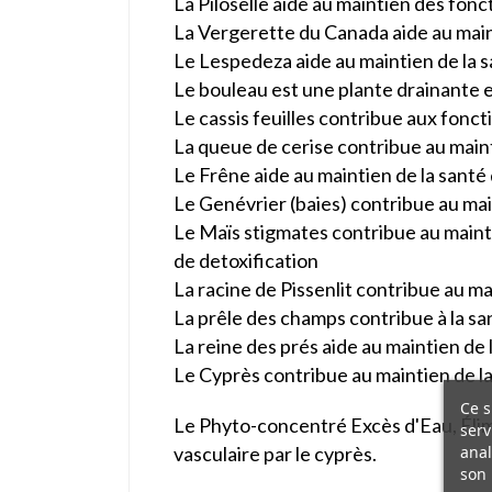
La Piloselle aide au maintien des fonc
La Vergerette du Canada aide au mainti
Le Lespedeza aide au maintien de la s
Le bouleau est une plante drainante 
Le cassis feuilles contribue aux fonct
La queue de cerise contribue au maint
Le Frêne aide au maintien de la santé 
Le Genévrier (baies) contribue au main
Le Maïs stigmates contribue au maintie
de detoxification
La racine de Pissenlit contribue au ma
La prêle des champs contribue à la san
La reine des prés aide au maintien de 
Le Cyprès contribue au maintien de la
Ce s
Le Phyto-concentré Excès d'Eau, Élimi
serv
anal
vasculaire par le cyprès.
son 