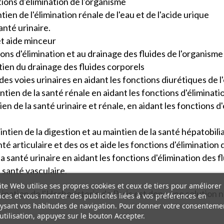
tions d'élimination de l'organisme
en de l'élimination rénale de l'eau et de l'acide urique
anté urinaire.
et aide minceur
ions d'élimination et au drainage des fluides de l'organisme
ien du drainage des fluides corporels
des voies urinaires en aidant les fonctions diurétiques de 
tien de la santé rénale en aidant les fonctions d'éliminati
n de la santé urinaire et rénale, en aidant les fonctions d'
intien de la digestion et au maintien de la santé hépatobili
té articulaire et des os et aide les fonctions d'élimination
la santé urinaire en aidant les fonctions d'élimination des f
 santé vasculaire.
ite Web utilise ses propres cookies et ceux de tiers pour améliorer
nation de l'Herboristerie de Paris est donc une solution na
ices et vous montrer des publicités liées à vos préférences en
ysant vos habitudes de navigation. Pour donner votre consenteme
utilisation, appuyez sur le bouton Accepter.