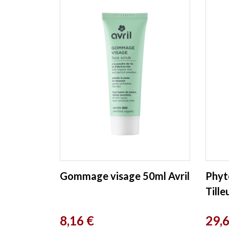
Gommage visage 50ml Avril
Phyt
Tille
Herbo
Prix
Prix
8,16 €
29,