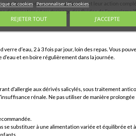
sont sélectionnés pour leur utilisation et leur action compl
tique de cookies
Personnaliser les cookies
s d'élimination et au drainage des fluides de l'organisme 'f
REJETER TOUT
J'ACCEPTE
 verre d’eau, 2 à 3 fois par jour, loin des repas. Vous pouv
 d'eau et en boire régulièrement dans la journée.
ant d'allergie aux dérivés salicylés, sous traitement antic
d'insuffisance rénale. Ne pas utiliser de manière prolongée
 recommandée.
se substituer à une alimentation variée et équilibrée et a
enfants.