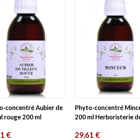
o-concentré Aubier de
Phyto-concentré Minc
ul rouge 200 ml
200 ml Herboristerie d
risterie de Paris
Paris
Prix
61 €
29,61 €