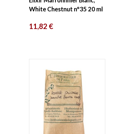
White Chestnut n°35 20 ml
Biofloral
Prix
11,82 €