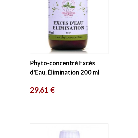
Phyto-concentré Excès
d'Eau, Élimination 200 ml
Herboristerie de Paris
Prix
29,61 €