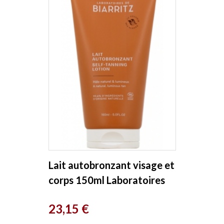
Lait autobronzant visage et
corps 150ml Laboratoires
De Biarritz
Prix
23,15 €