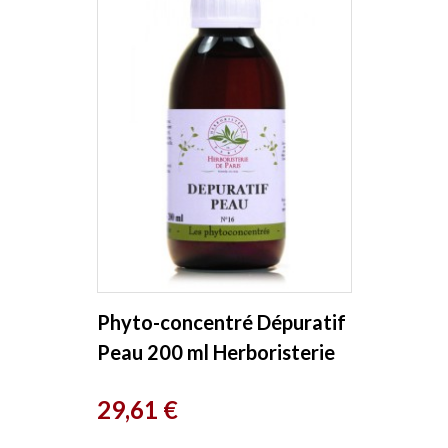
Phyto-concentré Dépuratif
Peau 200 ml Herboristerie
de Paris
Prix
29,61 €