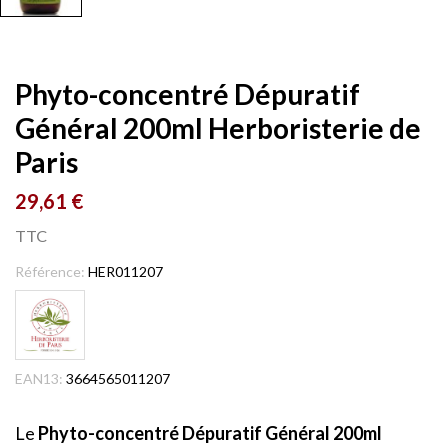
Phyto-concentré Dépuratif
Général 200ml Herboristerie de
Paris
29,61 €
TTC
Référence:
HER011207
EAN13:
3664565011207
Le
Phyto-concentré Dépuratif Général 200ml