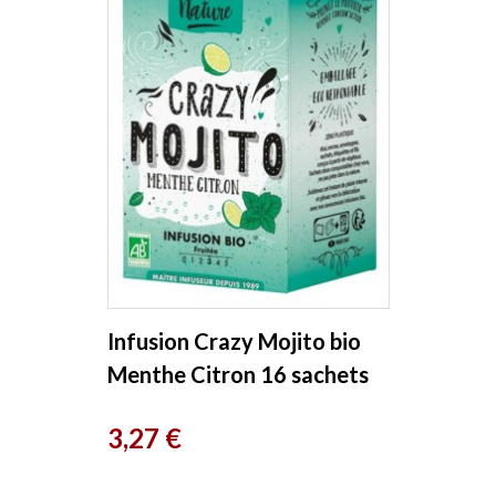
Infusion Crazy Mojito bio
Menthe Citron 16 sachets
Romon Nature
Prix
3,27 €