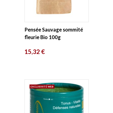
Pensée Sauvage sommité
fleurie Bio 100g
Herboristerie de Paris
Prix
15,32 €
EXCLUSIVITÉ WEB