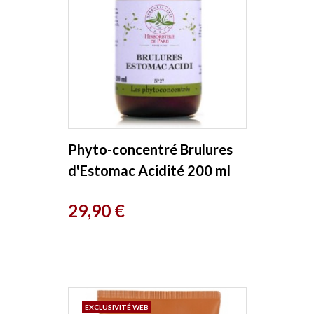
Phyto-concentré Brulures
d'Estomac Acidité 200 ml
Herboristerie de Paris
Prix
29,90 €
EXCLUSIVITÉ WEB