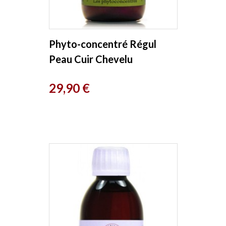
Phyto-concentré Régul
Peau Cuir Chevelu
Emotions 200 ml
Prix
29,90 €
Herboristerie de paris