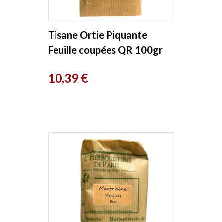
Tisane Ortie Piquante
Feuille coupées QR 100gr
Herboristerie de Paris
Prix
10,39 €