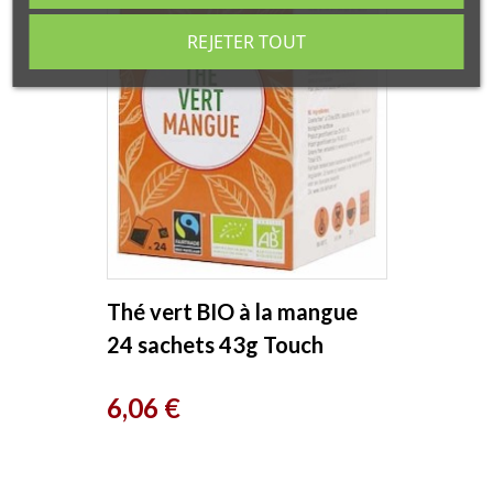
REJETER TOUT
Thé vert BIO à la mangue
24 sachets 43g Touch
Organic
Prix
6,06 €