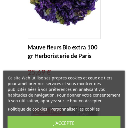
Mauve fleurs Bio extra 100
gr Herboristerie de Paris
Prix
25,69 €
Ce site Web utilise ses propres cookies et ceux de tiers
pour améliorer nos services et vous montrer des
publicités liées à vos préférences en analysant vos
habitudes de navigation. Pour donner votre consentement
à son utilisation, appuyez sur le bouton Accepter.
Politique de cookies
Personnaliser les cookies
EXCLUSIVITÉ WEB
RUPTURE DE STOCK
J'ACCEPTE