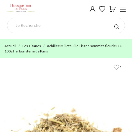
Accueil
Les Tisanes
Achillée Millefeuille Tisane sommité fleurie BIO
100g Herboristerie de Paris
1