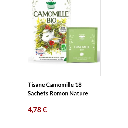
Tisane Camomille 18
Sachets Romon Nature
Prix
4,78 €