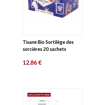
Tisane Bio Sortilège des
sorcières 20 sachets
Recharge carton Provence
Prix
12,86 €
d'Antan
EXCLUSIVITÉ WEB