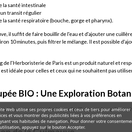
la santé intestinale
n transit régulier
la santé respiratoire (bouche, gorge et pharynx).
 il suffit de faire bouillir de l'eau et d'ajouter une cuill
on 10 minutes, puis filtrer le mélange. Il est possible d'ajo
de l'Herboristerie de Paris est un produit naturel et re
 est idéale pour celles et ceux qui ne souhaitent pas utilise
pée BIO : Une Exploration Botan
 officinalis, est une plante aux feuilles coupées qui a une 
ite Web utilise ses propres cookies et ceux de tiers pour améliorer
ices et vous montrer des publicités liées à vos préférences en
ysant vos habitudes de navigation. Pour donner votre consenteme
utilisation, appuyez sur le bouton Accepter.
tion de la Guimauve