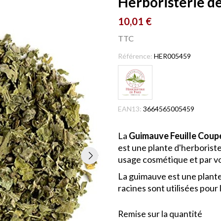
Herboristerie de
10,01 €
TTC
Référence:
HER005459
EAN13:
3664565005459
La
Guimauve Feuille Coupé
est une plante d'herborister
usage cosmétique et par vo
La guimauve est une plante 
racines sont utilisées pour
Remise sur la quantité