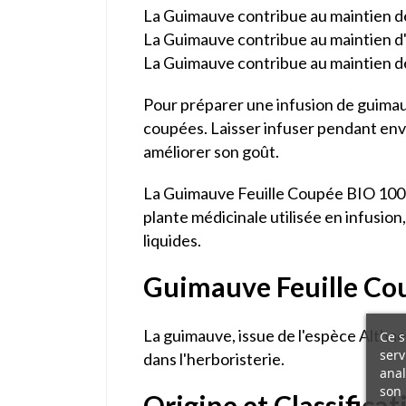
La Guimauve contribue au maintien de 
La Guimauve contribue au maintien d'u
La Guimauve contribue au maintien de 
Pour préparer une infusion de guimauve,
coupées. Laisser infuser pendant envir
améliorer son goût.
La Guimauve Feuille Coupée BIO 100g 
plante médicinale utilisée en infusion,
liquides.
Guimauve Feuille Cou
La guimauve, issue de l'espèce Althaea
Ce s
serv
dans l'herboristerie.
anal
son 
Origine et Classifica