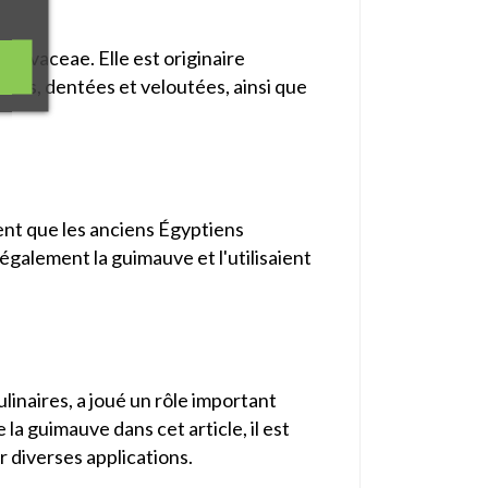
Malvaceae. Elle est originaire
ertes, dentées et veloutées, ainsi que
ent que les anciens Égyptiens
t également la guimauve et l'utilisaient
culinaires, a joué un rôle important
la guimauve dans cet article, il est
r diverses applications.