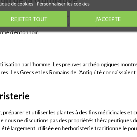
tique de cookies
Personnaliser les cookies
st une plante herbacée vivace appartenant à la famille des 
REJETER TOUT
J'ACCEPTE
que du Nord. La guimauve se caractérise par ses feuilles v
orme d'entonnoir.
utilisation par l'homme. Les preuves archéologiques montr
lénaires. Les Grecs et les Romains de l'Antiquité connaissaien
risterie
, préparer et utiliser les plantes à des fins médicinales et 
ue nous ne discutions pas des propriétés thérapeutiques de 
été largement utilisée en herboristerie traditionnelle pou