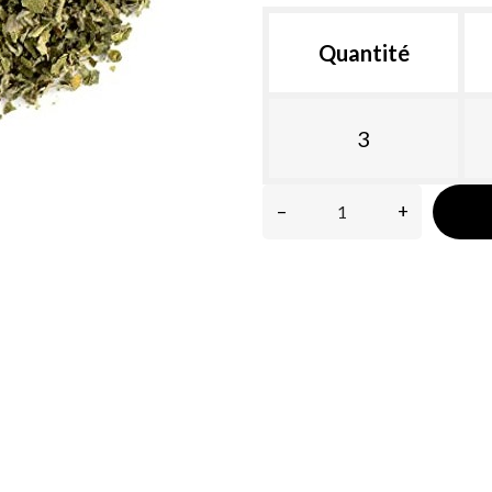
Quantité
3
–
+